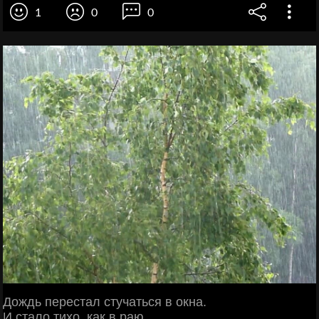
1
0
0
Дождь перестал стучаться в окна.
И стало тихо, как в раю.