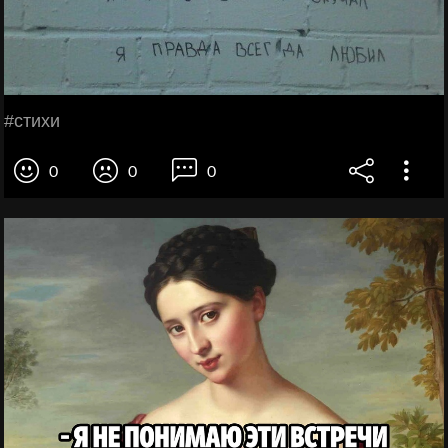
#стихи
0
0
0