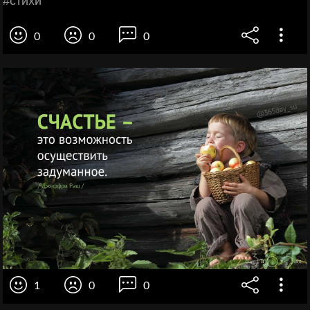
#стихи
0
0
0
1
0
0