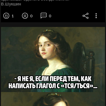
В.Шукшин
1
0
0