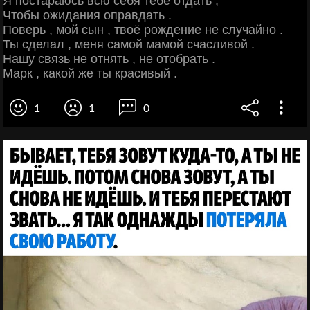
Я постараюсь всю себя тебе отдать ,
Чтобы ожидания оправдать .
Поверь , мой сын , твоё рождение не случайно .
Ты сделал , меня самой мамой счасливой .
Нашу связь не отнять , не отобрать .
Марк , какой же ты красивый .
1
1
0