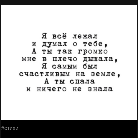
#стихи