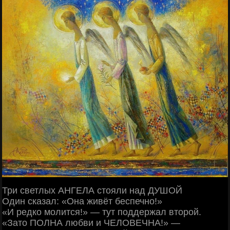
Три светлых АНГЕЛА стояли над ДУШОЙ
Один сказал: «Она живёт беспечно!»
«И редко молится!» — тут поддержал второй.
«Зато ПОЛНА любви и ЧЕЛОВЕЧНА!» —