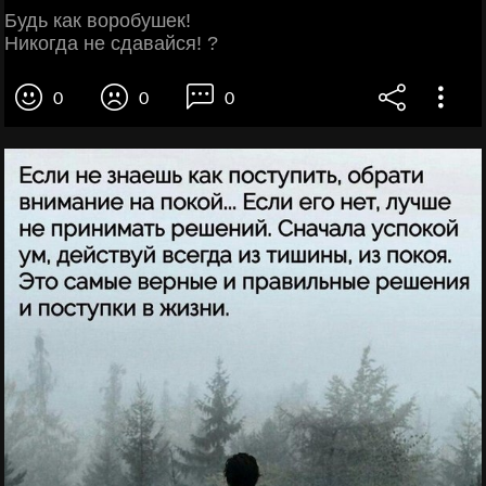
Будь как воробушек!
Никогда не сдавайся! ?
0
0
0