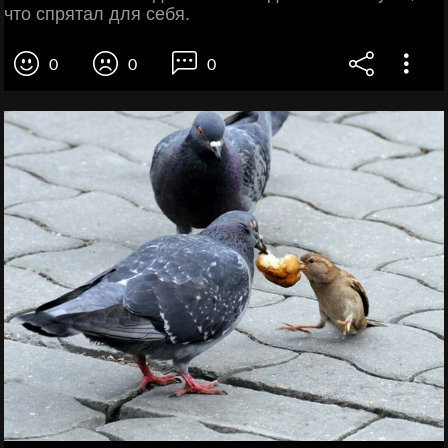
что спрятал для себя.
0
0
0