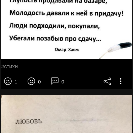
#стихи
1
0
0