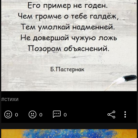
#стихи
0
0
0