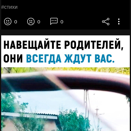
#стихи
0
0
0