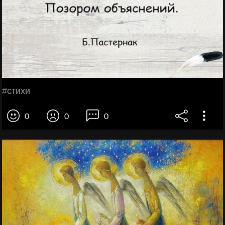
#стихи
0
0
0