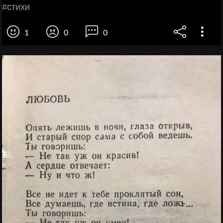
#стихи
1
0
0