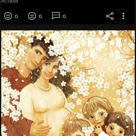
#стихи
0
0
0