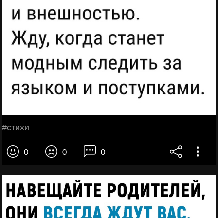
#стихи
0
0
0