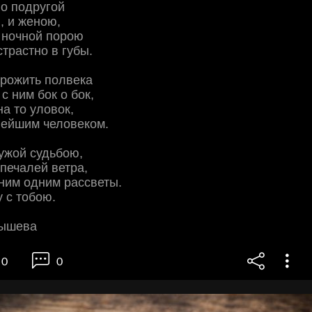
го подругой
, и женою,
 ночной порою
страстно в губы.
прожить полвека
с ним бок о бок,
на то уловок,
вейшим человеком.
чужой судьбою,
 печалей ветра,
 ним одним рассветы.
у с тобою.
бышева
0
0