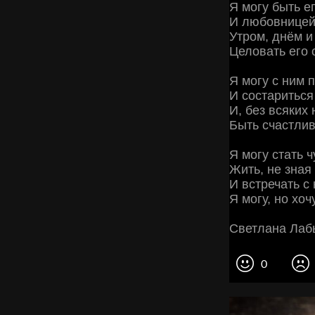
Я могу быть е
И любовницей
Утром, днём и
Целовать его 
Я могу с ним 
И состариться 
И, без всяких 
Быть счастли
Я могу стать 
Жить, не зная
И встречать с
Я могу, но хоч
Светлана Ла
0