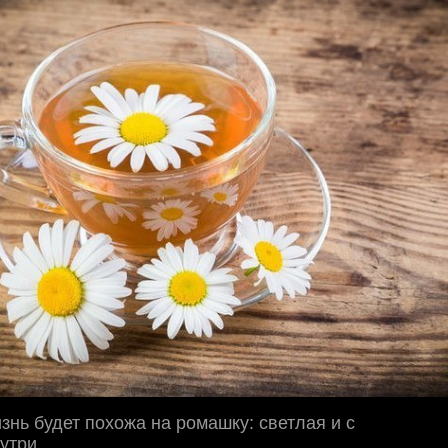
знь будет похожа на ромашку: светлая и с
утри.