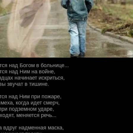
тся над Богом в больнице...
тся над Ним на войне,
рдцах начинает искриться,
ы звучат в тишине.
тся над Ним при пожаре,
смеха, когда идет смерч,
при подземном ударе,
одят, меняется речь...
а вдруг надменная маска,