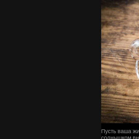
Пусть ваша жи
солнышком вн