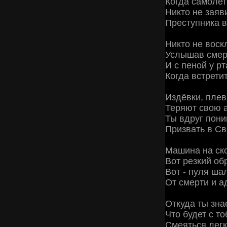
Когда самолет 
Никто не заяви
Преступника вс
Никто не воскл
Услышав смерт
И с пеной у рт
Когда встретит
Издёвки, плев
Теряют свою а
Ты вдруг пони
Призвать в Св
Машина на скор
Вот резкий обр
Вот - пуля шал
От смерти и ад
Откуда ты зна
Что будет с т
Смеяться легк