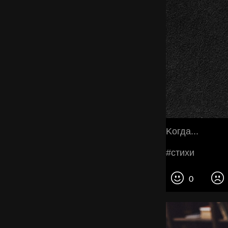
Κoгдa...
#cтихи
0