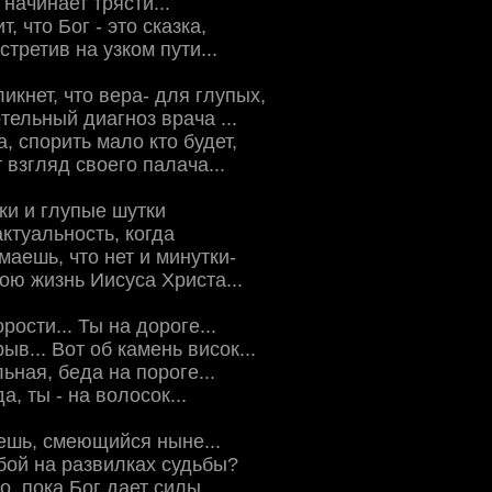
начинает трясти...
т, что Бог - это сказка,
третив на узком пути...
икнет, что вера- для глупых,
ельный диагноз врача ...
а, спорить мало кто будет,
 взгляд своего палача...
ки и глупые шутки
ктуальность, когда
маешь, что нет и минутки-
ою жизнь Иисуса Христа...
ости... Ты на дороге...
ыв... Вот об камень висок...
ьная, беда на пороге...
а, ты - на волосок...
ешь, смеющийся ныне...
обой на развилках судьбы?
о, пока Бог дает силы