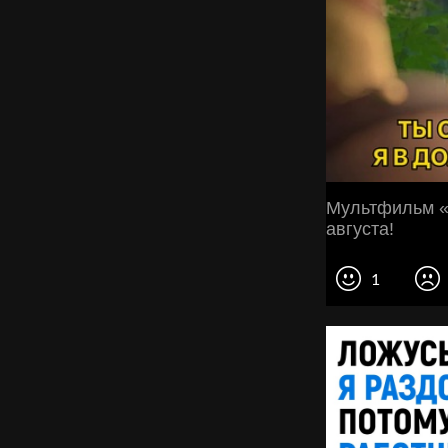
Мультфильм «Р
августа!⠀⠀⠀
1