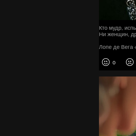
Кто мудр, исп
Ни женщин, др
Лопе де Вега 
0