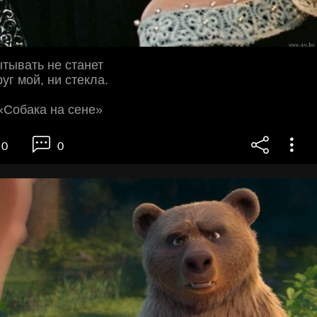
ытывать не станет
уг мой, ни стекла.
«Собака на сене»
0
0