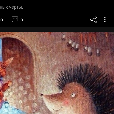
ных черты.
0
0