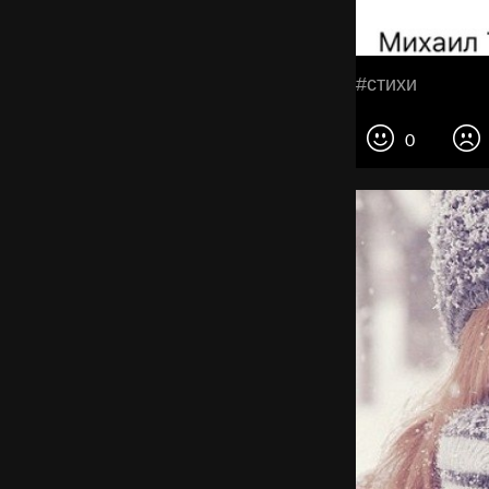
#стихи
0