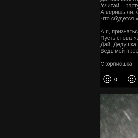
/считай – расту
А веришь ли, 
Что сбудется 
А я, признать
Пусть снова «
Дай, Дедушка,
Ведь мой прое
Скорпиошка
0