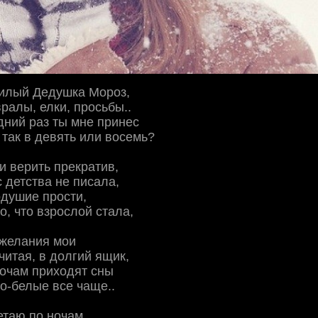
милый Дедушка Мороз,
вралы, елки, просьбы..
дний раз ты мне принес
 так в девять или восемь?
ки верить прекратив,
с детства не писала,
душие прости,
о, что взрослой стала,
е желания мои
читая, в долгий ящик,
 ночам приходят сны
о-белые все чаще..
етаю по ночам,