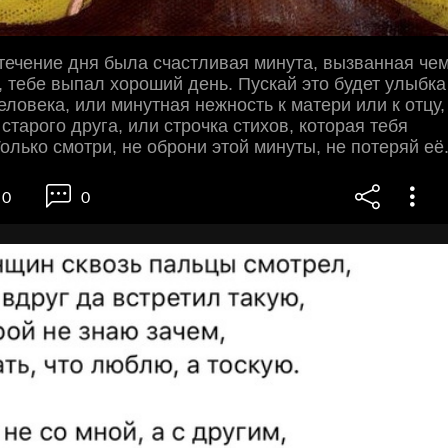
 течение дня была счастливая минута, вызванная че
т, тебе выпал хороший день. Пускай это будет улыбка
еловека, или минутная нежность к матери или к отцу,
старого друга, или строчка стихов, которая тебя
олько смотри, не оброни этой минуты, не потеряй её
0
0