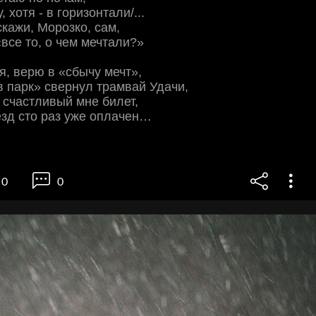
, хотя - в горизонтали/...
скажи, Морозко, сам,
«все то, о чем мечтали?»
ся, верю в «сбычу мечт»,
в парк» свернул трамвай Удачи,
 счастливый мне билет,
зд сто раз уже оплачен…
0
0