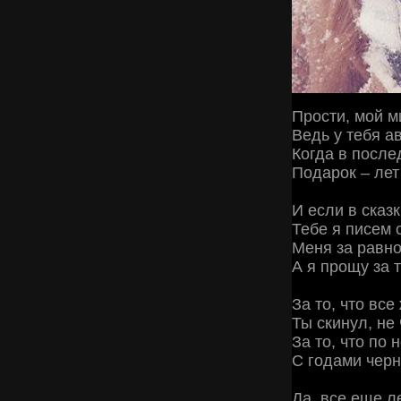
Прости, мой 
Ведь у тебя а
Когда в после
Подарок – лет
И если в сказ
Тебе я писем 
Меня за равно
А я прощу за т
За то, что вс
Ты скинул, не 
За то, что по
С годами черн
Да, все еще л