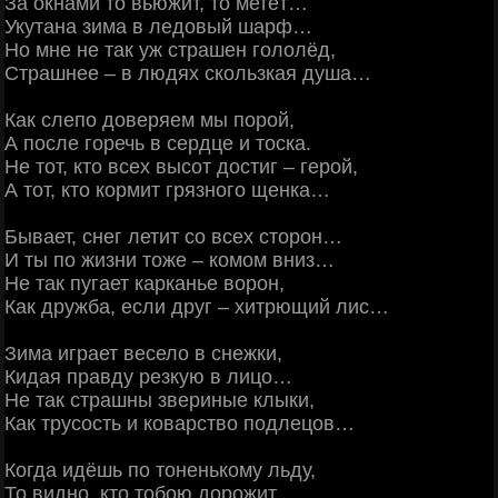
За окнами то вьюжит, то метёт…
Укутана зима в ледовый шарф…
Но мне не так уж страшен гололёд,
Страшнее – в людях скользкая душа…
Как слепо доверяем мы порой,
А после горечь в сердце и тоска.
Не тот, кто всех высот достиг – герой,
А тот, кто кормит грязного щенка…
Бывает, снег летит со всех сторон…
И ты по жизни тоже – комом вниз…
Не так пугает карканье ворон,
Как дружба, если друг – хитрющий лис…
Зима играет весело в снежки,
Кидая правду резкую в лицо…
Не так страшны звериные клыки,
Как трусость и коварство подлецов…
Когда идёшь по тоненькому льду,
То видно, кто тобою дорожит.