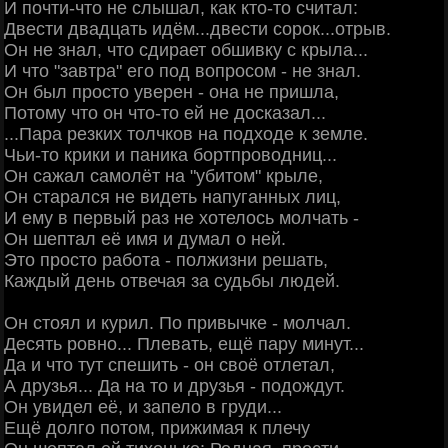
И почти-что не слышал, как кто-то считал:
Двести двадцать идём...двести сорок...отрыв.
Он не знал, что сдирает обшивку с крыла...
И что "завтра" его под вопросом - не знал.
Он был просто уверен - она не пришла,
Потому что он что-то ей не досказал...
...Пара резких толчков на подходе к земле.
Чьи-то крики и паника бортпроводниц...
Он сажал самолёт на "убитом" крыле,
Он старался не видеть напуганных лиц,
И ему в первый раз не хотелось молчать -
Он шептал её имя и думал о ней.
Это просто работа - полжизни решать,
Каждый день отвечая за судьбы людей.
Он стоял и курил. По привычке - молчал.
Десять ровно... Плевать, ещё пару минут...
Да и что тут спешить - он своё отлетал,
А друзья... Да на то и друзья - подождут.
Он увидел её, и запело в груди...
Ещё долго потом, прижимая к плечу