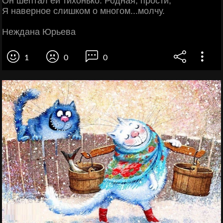
Он шептал ей тихонько: Родная, прости,
Я наверное слишком о многом...молчу.
Неждана Юрьева
1
0
0