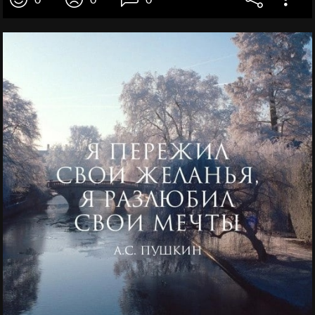
0
0
0