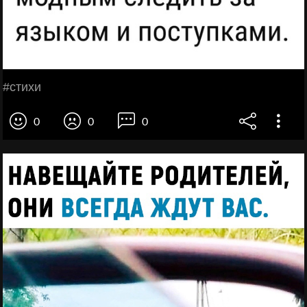
#стихи
0
0
0