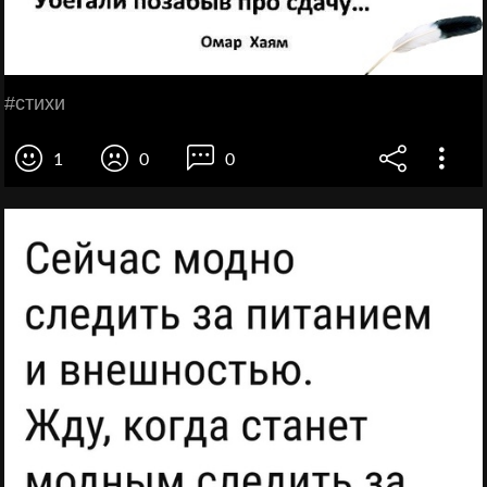
#стихи
1
0
0