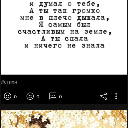
#стихи
0
0
0