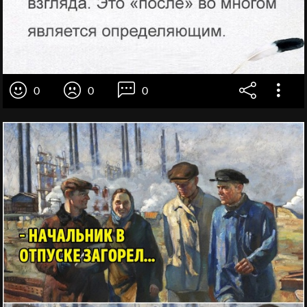
0
0
0