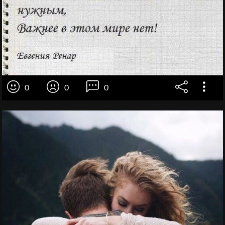
0
0
0