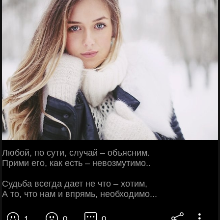
Любой, по сути, случай – объясним.
Прими его, как есть – невозмутимо..
Судьба всегда дает не что – хотим,
А то, что нам и впрямь, необходимо...
1
0
0