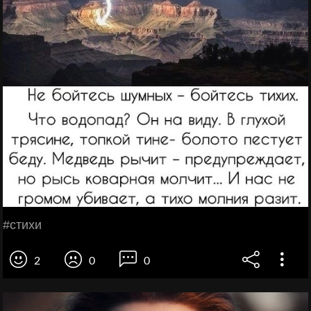
#стихи
2
0
0