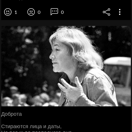
1
0
0
Доброта
Стираются лица и даты,