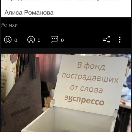
#стихи
0
0
0