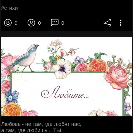
#стихи
0
0
0
Любовь - не там, где любят нас,
а там, где любишь... ТЫ.