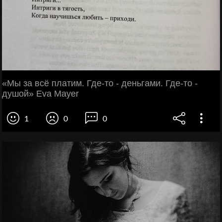
«Мы зa вcё плaтим. Где-то - дeньгами. Гдe-то -
душой» Eva Mayer
1
0
0