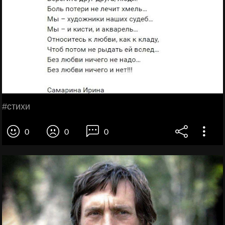
#стихи
0
0
0