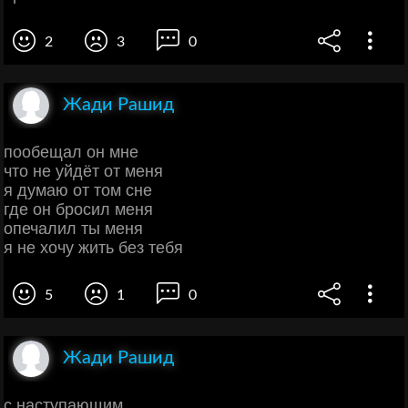
2
3
0
Жади Рашид
пообещал он мне
что не уйдёт от меня
я думаю от том сне
где он бросил меня
опечалил ты меня
я не хочу жить без тебя
5
1
0
Жади Рашид
с наступающим