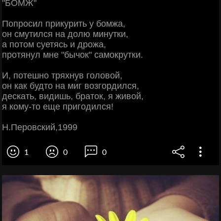
"БОМЖ"
Попросил прикурить у бомжа,
он смутился на долю минутки,
а потом суетясь и дрожа,
протянул мне "бычок" самокрутки.
И, потешно тряхнув головой,
он как будто на миг возгордился,
дескать, видишь, браток, я живой,
я кому-то еще пригодился!
Н.Перовский,1999
1
0
0