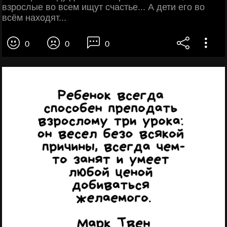
взрослые во всем ищут счастье... А дети его во
всём находят...
0
0
0