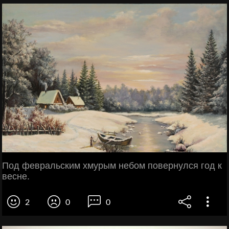
Под февральским хмурым небом повернулся год к
весне.
2
0
0