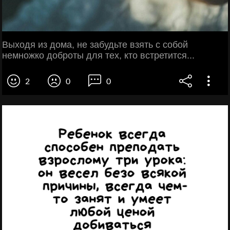
Выходя из дома, не забудьте взять с собой
немножко доброты для тех, кто встретится...
2
0
0