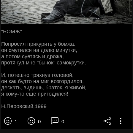
"БОМЖ"
Попросил прикурить у бомжа,
он смутился на долю минутки,
а потом суетясь и дрожа,
протянул мне "бычок" самокрутки.
И, потешно тряхнув головой,
он как будто на миг возгордился,
дескать, видишь, браток, я живой,
я кому-то еще пригодился!
Н.Перовский,1999
1
0
0