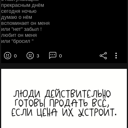
прекрасным днём
сегодня ночью
думаю о нём
вспоминает он меня
или "нет" забыл !
любит он меня
или "бросил "
0
3
0