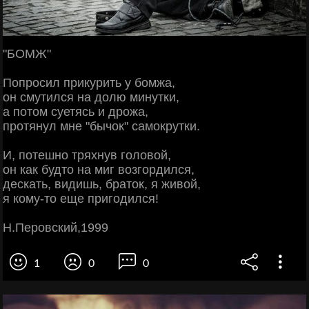
"БОМЖ"
Попросил прикурить у бомжа,
он смутился на долю минутки,
а потом суетясь и дрожа,
протянул мне "бычок" самокрутки.
И, потешно тряхнув головой,
он как будто на миг возгордился,
дескать, видишь, браток, я живой,
я кому-то еще пригодился!
Н.Перовский,1999
1
0
0