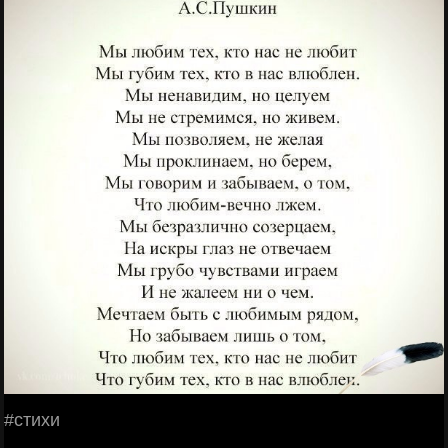
#cтихи