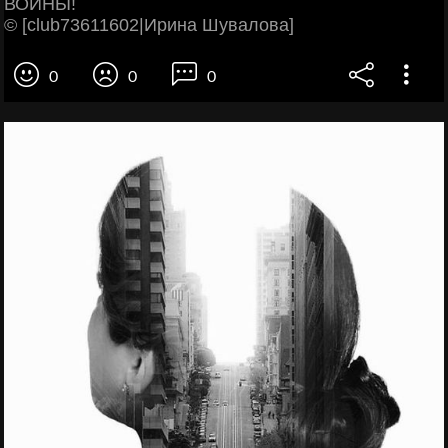
ВОЙНЫ!
© [club73611602|Ирина Шувалова]
0
0
0