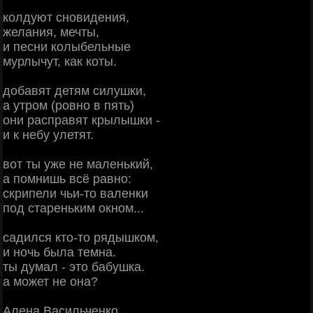
колдуют сновидения,
желания, мечты,
и песни колыбельные
мурлычут, как коты.
добавят детям силушки,
а утром (ровно в пять)
они расправят крылышки -
и к небу улетят.
вот ты уже не маленький,
а помнишь всё равно:
скрипели чьи-то валенки
под стареньким окном...
садился кто-то рядышком,
и ночь была темна.
ты думал - это бабушка.
а может не она?
Алена Васильченко