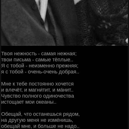
Твоя нежность - самая нежная;
твои письма - самые тёплые..
Я с тобой - неизменно прежняя;
я с тобой - очень-очень добрая..
Мне к тебе постоянно хочется
и влечёт, и магни́тит, и ма́нит..
Чувство полного одиночества
истощает мои океаны..
Обещай, что останешься рядом,
на другую меня не изме́нишь,
обещай мне, и больше не надо..