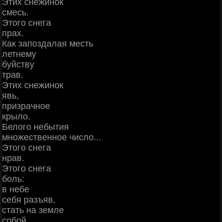
Этих снежинок
смесь.
Этого снега
прах.
Как запоздалая месть
летнему
буйству
трав.
Этих снежинок
явь,
призрачное
крыло.
Белого небытия
множественное число...
Этого снега
нрав.
Этого снега
боль:
в небе
себя разъяв,
стать на земле
собой.