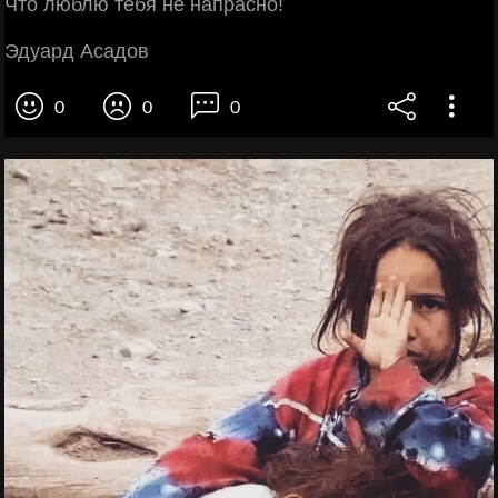
Что люблю тебя не напрасно!
Эдуард Асадов
0
0
0