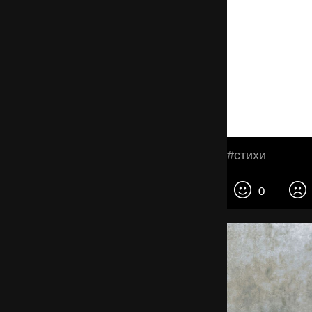
#стихи
0