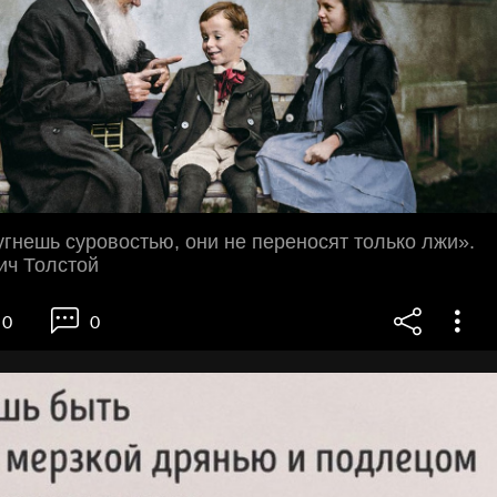
угнешь суровостью, они не переносят только лжи».
ич Толстой
0
0