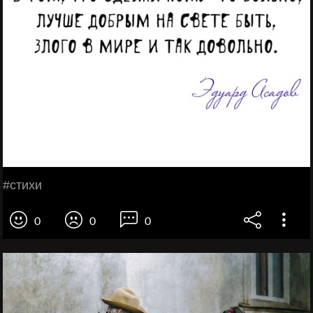
#стихи
0
0
0