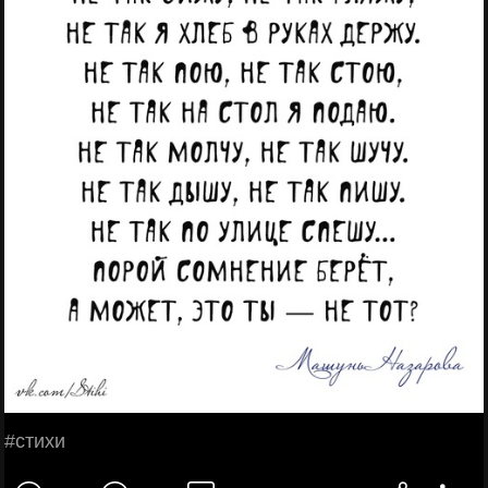
#стихи