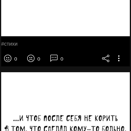
#стихи
0
0
0