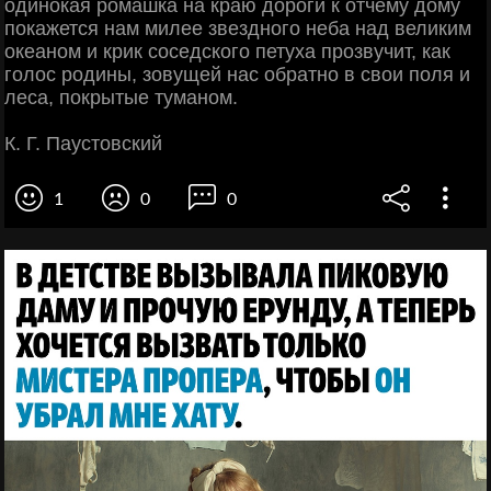
одинокая ромашка на краю дороги к отчему дому
покажется нам милее звездного неба над великим
океаном и крик соседского петуха прозвучит, как
голос родины, зовущей нас обратно в свои поля и
леса, покрытые туманом.
К. Г. Паустовский
1
0
0