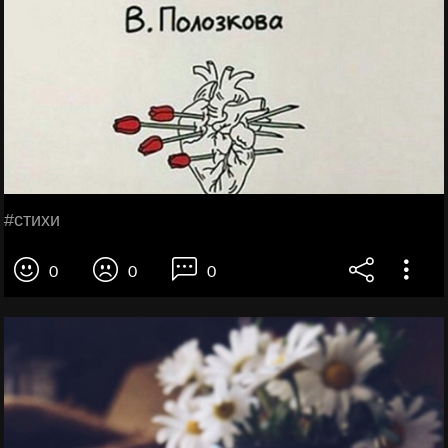
#стихи
0
0
0