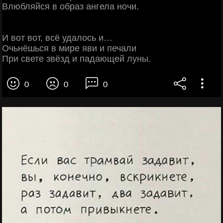
Влюбляйся в образ ангела ночи.
И вот вот, всё удалось и…
Очьнёшься в мире яви и печали
При свете звёзд и падающей луны.
0
0
0