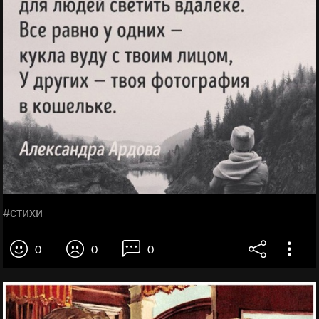
#стихи
0
0
0