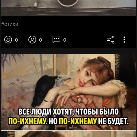
#стихи
0
0
0