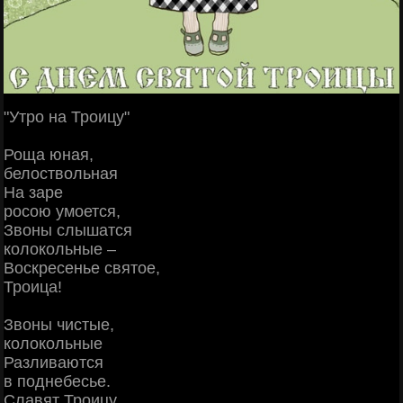
"Утро на Троицу"
Роща юная,
белоствольная
На заре
росою умоется,
Звоны слышатся
колокольные –
Воскресенье святое,
Троица!
Звоны чистые,
колокольные
Разливаются
в поднебесье.
Славят Троицу