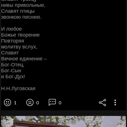
нивы привольные,
Славят птицы
звонкою песнею.
И любое
Божье творение
Повторяя
молитву вслух,
Славит
Вечное единение –
Бог-Отец,
Бог-Сын
и Бог-Дух!
Н.Н.Луговская
1
0
0