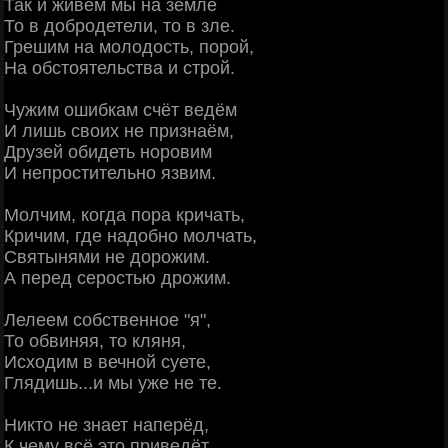
Так и живём мы на земле
То в добродетели, то в зле.
Грешим на молодость, порой,
На обстоятельства и строй.
Чужим ошибкам счёт ведём
И лишь своих не признаём,
Друзей обидеть норовим
И непростительно язвим.
Молчим, когда пора кричать,
Кричим, где надобно молчать,
Святынями не дорожим.
А перед серостью дрожим.
Лелеем собственное "я",
То обвиняя, то кляня,
Исходим в вечной суете,
Глядишь...и мы уже не те.
Никто не знает наперёд,
К чему всё это приведёт.