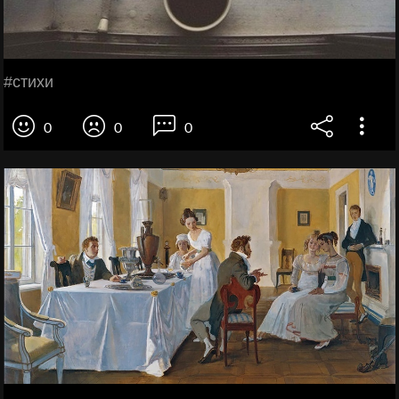
#стихи
0
0
0