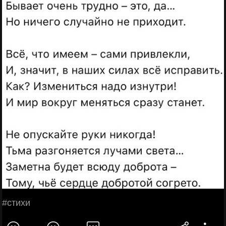
#стихи