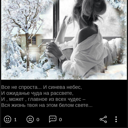
Все не спроста... И синева небес,
И ожиданье чуда на рассвете,
И , может , главное из всех чудес –
Вся жизнь твоя на этом белом свете...
1
0
0