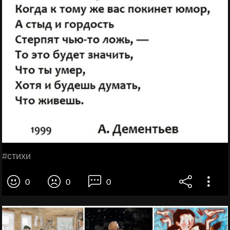
#стихи
0
0
0