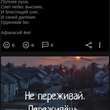
Полная луна,
Свет небес высоких,
И блестящий снег,
И саней далеких
Одинокий бег.
Афанасий Фет
0
0
0