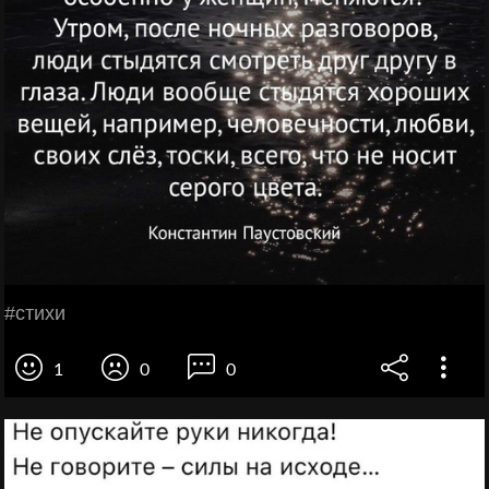
#стихи
1
0
0