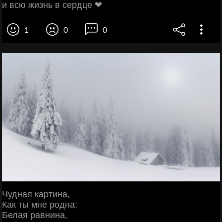
и всю жизнь в сердце ❤
1
0
0
Чудная картина,
Как ты мне родна:
Белая равнина,