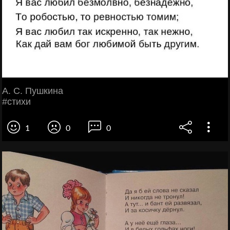
А. С. Пушкина
#стихи
1
0
0