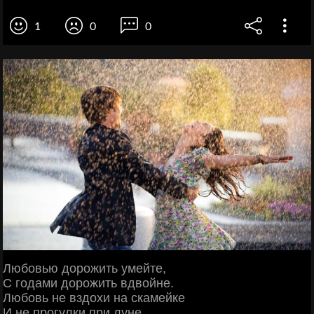
1
0
0
Любовью дорожить умейте,
С годами дорожить вдвойне.
Любовь не вздохи на скамейке
И не прогулки при луне.