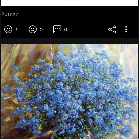
#стихи
1
0
0