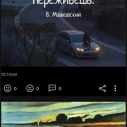
#стихи
0
0
0