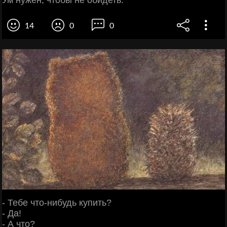
14
0
0
- Тебе что-нибудь купить?
- Да!
- А что?