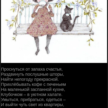
Проснуться от запаха счастья,
Раздвинуть послушные шторы,
Найти непогоду прекрасной.
Прихлёбывать кофе с печеньем
На маленькой заспанной кухне,
Клубочком – в уютном халате.
Умыться, прибраться, одеться –
И выйти чуть свет из квартиры,