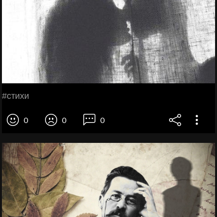
#стихи
0
0
0