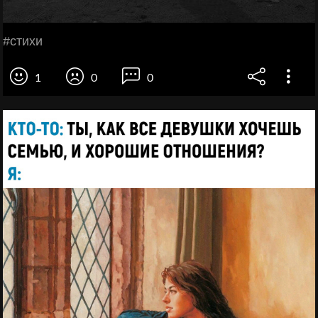
#стихи
1
0
0