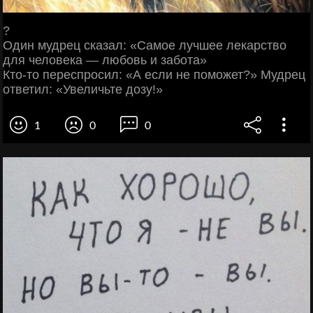
?
Один мудрец сказал: «Самое лучшее лекарство
для человека — любовь и забота»
Кто-то переспросил: «А если не поможет?» Мудрец
ответил: «Увеличьте дозу!»
1
0
0