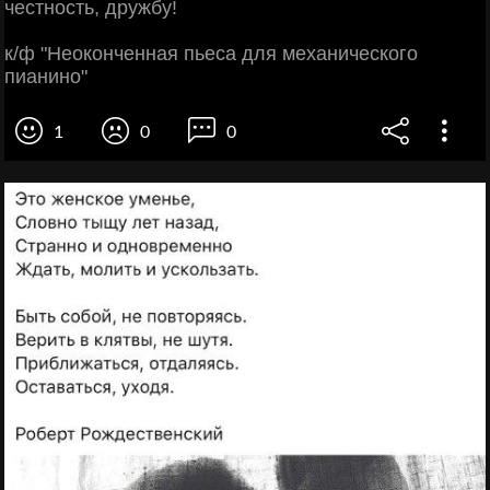
честность, дружбу!
к/ф "Неоконченная пьеса для механического
пианино"
1
0
0