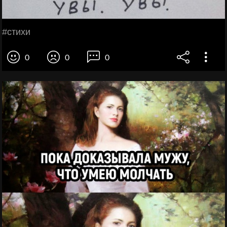
#стихи
0
0
0