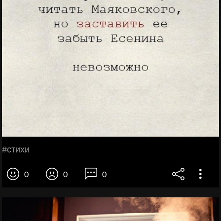
#стихи
0
0
0