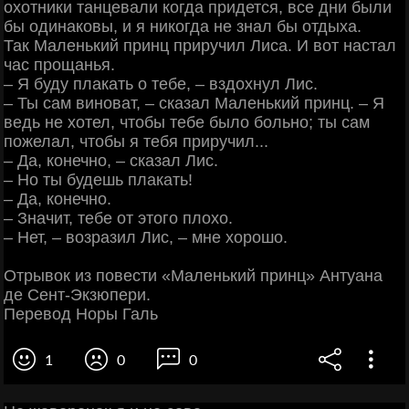
охотники танцевали когда придется, все дни были
бы одинаковы, и я никогда не знал бы отдыха.
Так Маленький принц приручил Лиса. И вот настал
час прощанья.
‒ Я буду плакать о тебе, ‒ вздохнул Лис.
‒ Ты сам виноват, ‒ сказал Маленький принц. ‒ Я
ведь не хотел, чтобы тебе было больно; ты сам
пожелал, чтобы я тебя приручил...
‒ Да, конечно, ‒ сказал Лис.
‒ Но ты будешь плакать!
‒ Да, конечно.
‒ Значит, тебе от этого плохо.
‒ Нет, ‒ возразил Лис, ‒ мне хорошо.
Отрывок из повести «Маленький принц» Антуана
де Сент-Экзюпери.
Перевод Норы Галь
1
0
0