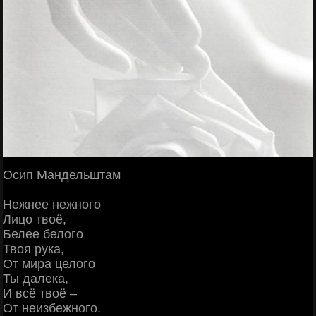
Осип Мандельштам
Нежнее нежного
Лицо твоё,
Белее белого
Твоя рука,
От мира целого
Ты далека,
И всё твоё –
От неизбежного.