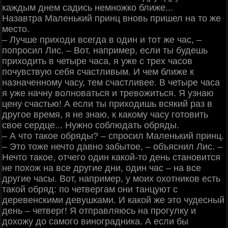
каждым днем садись немножко ближе...
Назавтра Маленький принц вновь пришел на то же
место.
‒ Лучше приходи всегда в один и тот же час, ‒
попросил Лис. ‒ Вот, например, если ты будешь
приходить в четыре часа, я уже с трех часов
почувствую себя счастливым. И чем ближе к
назначенному часу, тем счастливее. В четыре часа
я уже начну волноваться и тревожиться. Я узнаю
цену счастью! А если ты приходишь всякий раз в
другое время, я не знаю, к какому часу готовить
свое сердце... Нужно соблюдать обряды.
‒ А что такое обряды? ‒ спросил Маленький принц.
‒ Это тоже нечто давно забытое, ‒ объяснил Лис. ‒
Нечто такое, отчего один какой-то день становится
не похож на все другие дни, один час ‒ на все
другие часы. Вот, например, у моих охотников есть
такой обряд: по четвергам они танцуют с
деревенскими девушками. И какой же это чудесный
день ‒ четверг! Я отправляюсь на прогулку и
дохожу до самого виноградника. А если бы