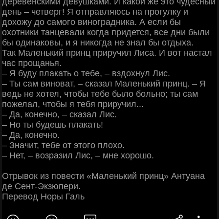
деревенскими девушками. И какой же это чудесный
день ‒ четверг! Я отправляюсь на прогулку и
дохожу до самого виноградника. А если бы
охотники танцевали когда придется, все дни были
бы одинаковы, и я никогда не знал бы отдыха.
Так Маленький принц приручил Лиса. И вот настал
час прощанья.
‒ Я буду плакать о тебе, ‒ вздохнул Лис.
‒ Ты сам виноват, ‒ сказал Маленький принц. ‒ Я
ведь не хотел, чтобы тебе было больно; ты сам
пожелал, чтобы я тебя приручил...
‒ Да, конечно, ‒ сказал Лис.
‒ Но ты будешь плакать!
‒ Да, конечно.
‒ Значит, тебе от этого плохо.
‒ Нет, ‒ возразил Лис, ‒ мне хорошо.
Отрывок из повести «Маленький принц» Антуана
де Сент-Экзюпери.
Перевод Норы Галь