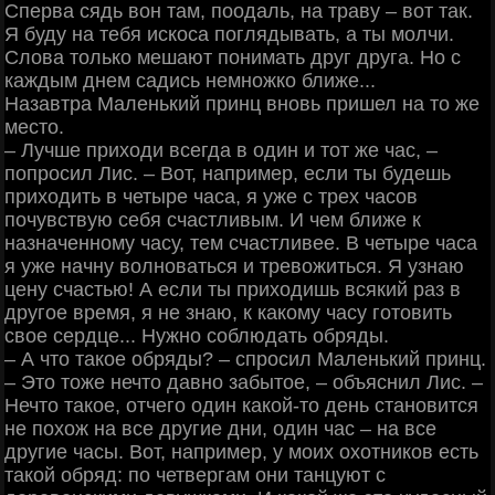
Сперва сядь вон там, поодаль, на траву ‒ вот так.
Я буду на тебя искоса поглядывать, а ты молчи.
Слова только мешают понимать друг друга. Но с
каждым днем садись немножко ближе...
Назавтра Маленький принц вновь пришел на то же
место.
‒ Лучше приходи всегда в один и тот же час, ‒
попросил Лис. ‒ Вот, например, если ты будешь
приходить в четыре часа, я уже с трех часов
почувствую себя счастливым. И чем ближе к
назначенному часу, тем счастливее. В четыре часа
я уже начну волноваться и тревожиться. Я узнаю
цену счастью! А если ты приходишь всякий раз в
другое время, я не знаю, к какому часу готовить
свое сердце... Нужно соблюдать обряды.
‒ А что такое обряды? ‒ спросил Маленький принц.
‒ Это тоже нечто давно забытое, ‒ объяснил Лис. ‒
Нечто такое, отчего один какой-то день становится
не похож на все другие дни, один час ‒ на все
другие часы. Вот, например, у моих охотников есть
такой обряд: по четвергам они танцуют с