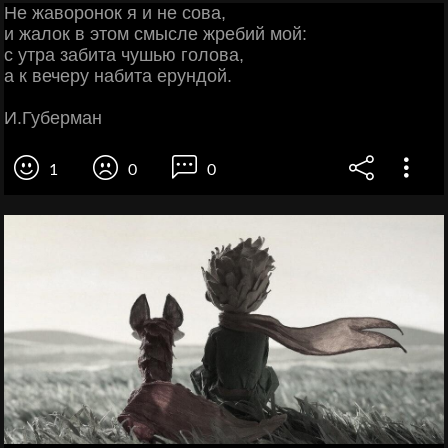
Не жаворонок я и не сова,
и жалок в этом смысле жребий мой:
с утра забита чушью голова,
а к вечеру набита ерундой.
И.Губерман
1
0
0