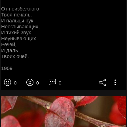
От неизбежного
Твоя печаль,
И пальцы рук
Неостывающих,
И тихий звук
Неунывающих
Речей,
И даль
Твоих очей.
1909
0
0
0