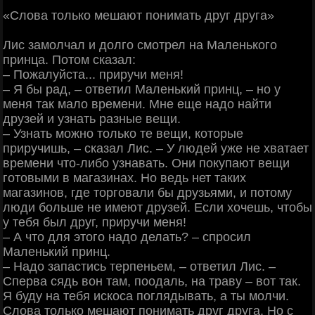
«Слова только мешают понимать друг друга»
Лис замолчал и долго смотрел на Маленького
принца. Потом сказал:
‒ Пожалуйста... приручи меня!
‒ Я бы рад, ‒ ответил Маленький принц, ‒ но у
меня так мало времени. Мне еще надо найти
друзей и узнать разные вещи.
‒ Узнать можно только те вещи, которые
приручишь, ‒ сказал Лис. ‒ У людей уже не хватает
времени что-либо узнавать. Они покупают вещи
готовыми в магазинах. Но ведь нет таких
магазинов, где торговали бы друзьями, и потому
люди больше не имеют друзей. Если хочешь, чтобы
у тебя был друг, приручи меня!
‒ А что для этого надо делать? ‒ спросил
Маленький принц.
‒ Надо запастись терпеньем, ‒ ответил Лис. ‒
Сперва сядь вон там, поодаль, на траву ‒ вот так.
Я буду на тебя искоса поглядывать, а ты молчи.
Слова только мешают понимать друг друга. Но с