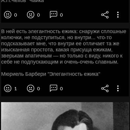
А.П.Чехов "Чайка"
0
0
0
В ней есть элегантность ежика: снаружи сплошные
колючки, не подступиться, но внутри... что-то
подсказывает мне, что внутри ее отличает та же
изысканная простота, какая присуща ежикам,
зверькам апатичным — но только с виду, никого к
себе не подпускающим и очень-очень славным.
Мюриель Барбери "Элегантность ежика"
1
0
0