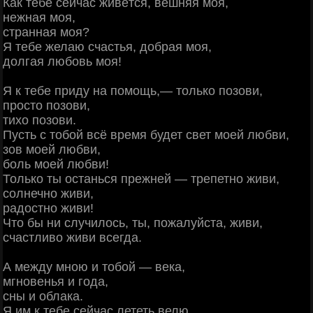
Как тебе сейчас живётся, вешняя моя,
нежная моя,
странная моя?
Я тебе желаю счастья, добрая моя,
долгая любовь моя!
Я к тебе приду на помощь,— только позови,
просто позови,
тихо позови.
Пусть с тобой всё время будет свет моей любви,
зов моей любви,
боль моей любви!
Только ты останься прежней — трепетно живи,
солнечно живи,
радостно живи!
Что бы ни случилось, ты, пожалуйста, живи,
счастливо живи всегда.
А между мною и тобой — века,
мгновенья и года,
сны и облака.
Я им к тебе сейчас лететь велю.