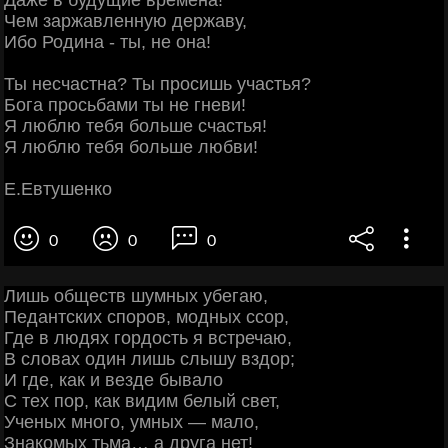
Даже в будущие времена!
Чем заржавленную державу,
Ибо Родина - ты, не она!
Ты несчастна? Ты просишь участья?
Бога просьбами ты не гневи!
Я люблю тебя больше счастья!
Я люблю тебя больше любви!
Е.Евтушенко
0
0
0
Лишь обществ шумных убегаю,
Педантских споров, модных ссор,
Где в людях гордость я встречаю,
В словах один лишь слышу вздор;
И где, как и везде бывало
С тех пор, как видим белый свет,
Ученых много, умных — мало,
Знакомых тьма… а друга нет!