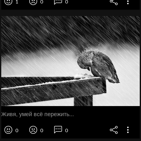
1
0
0
Живя, умей всё пережить...
0
0
0