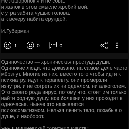
Не жаворонок я и не сова,
и жалок в этом смысле жребий мой:
с утра забита чушью голова,
а к вечеру набита ерундой.
И.Губерман
1
0
0
Одиночество — хроническая простуда души.
Одинокие люди, что доказано, на самом деле часто
мёрзнут. Многие из них, вместо того чтобы идти к
психиатру, идут к терапевту, они промерзли
изнутри, и не согреть их ни одеялом, ни алкоголем.
Это своего рода вирус, потому что, стоит им только
найти родную душу, все болезни у них проходят в
одночасье. Нынче это называется
психосоматизмом. Нельзя лечить тело, позабыв о
душе, и наоборот.
Януш Вишневский "Аритмия чувств"