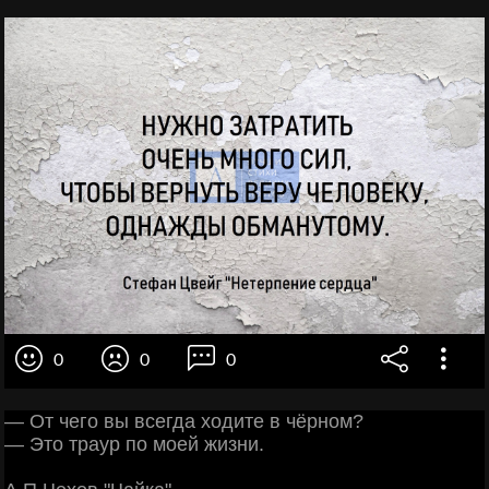
0
0
0
— От чего вы всегда ходите в чёрном?
— Это траур по моей жизни.