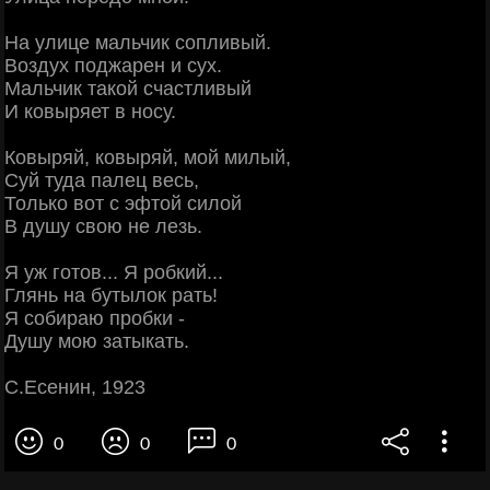
На улице мальчик сопливый.
Воздух поджарен и сух.
Мальчик такой счастливый
И ковыряет в носу.
Ковыряй, ковыряй, мой милый,
Суй туда палец весь,
Только вот с эфтой силой
В душу свою не лезь.
Я уж готов... Я робкий...
Глянь на бутылок рать!
Я собираю пробки -
Душу мою затыкать.
С.Есенин, 1923
0
0
0