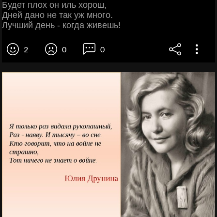
Будет плох он иль хорош,
Дней дано не так уж много.
Лучший день - когда живешь!
2
0
0