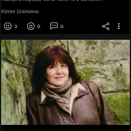
Юлия Шапкина
3
0
0