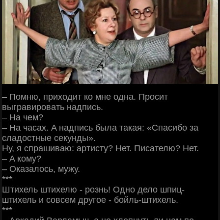
– Помню, приходит ко мне одна. Просит
выгравировать надпись.
– На чем?
– На часах. A надпись была такая: «Спасибо за
сладостные секунды».
Ну, я спрашиваю: артисту? Нет. Писателю? Нет.
– A кому?
– Оказалось, мужу.
***
Штихель штихелю - рознь! Одно дело шпиц-
штихель и совсем другое - бойль-штихель.
***