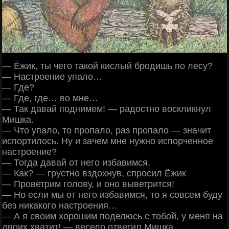
— Ёжик, ты чего такой кислый бродишь по лесу?
— Настроение упало…
— Где?
— Где, где… во мне…
— Так давай поднимем! — радостно воскликнул
Мишка.
— Что упало, то пропало, раз пропало — значит
испортилось. Ну и зачем мне нужно испорченное
настроение?
— Тогда давай от него избавимся.
— Как? — грустно вздохнув, спросил Ёжик
— Проветрим голову, и оно выветрится!
— Но если мы от него избавимся, то я совсем буду
без никакого настроения…
— А я своим хорошим поделюсь с тобой, у меня на
двоих хватит! — весело ответил Мишка.