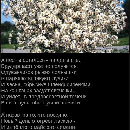
А весны осталось - на донышке,
Брудершафт уже не получится.
Одуванчиков рыжих солнышки
В парашюты пакуют лучики.
И весна, сбрызнув шлейф сиренями,
На каштанах задует свечечки -
И уйдёт...в предрассветной темени
В свет луны обернувши плечики.
А назавтра то, что посеяно,
Новый день отогреет ласкою -
И из тёплого майского семени