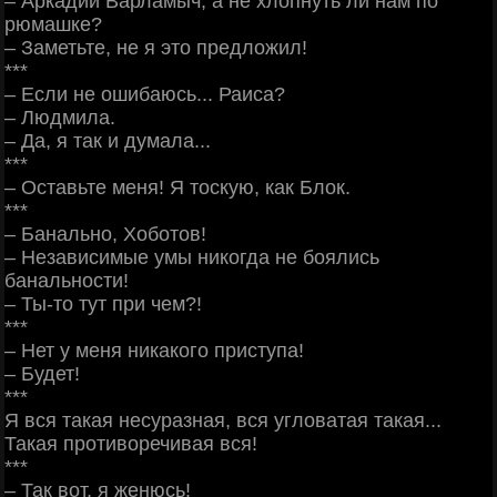
– Аркадий Варламыч, a не хлопнуть ли нам по
рюмашке?
– Заметьте, не я это предложил!
***
– Если не ошибаюсь... Раиса?
– Людмила.
– Да, я так и думала...
***
– Оставьте меня! Я тоскую, как Блок.
***
– Банально, Xoботов!
– Независимые умы никогда не боялись
банальности!
– Ты-то тут при чем?!
***
– Нет y меня никакого приступа!
– Будет!
***
Я вся такая несуразная, вся угловатая такая...
Такая противоречивая вся!
***
– Так вот, я женюсь!