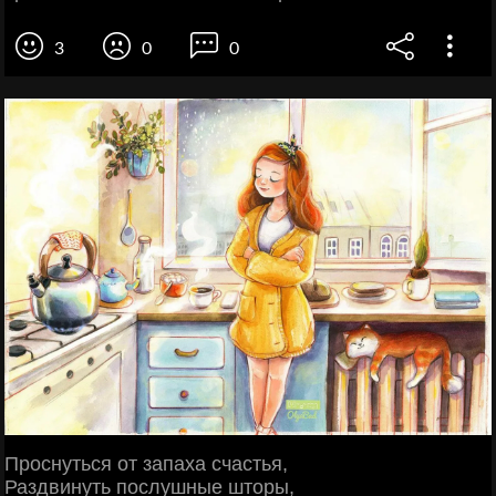
3
0
0
Проснуться от запаха счастья,
Раздвинуть послушные шторы,