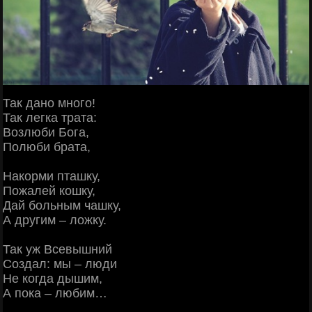
Так дано много!
Так легка трата:
Возлюби Бога,
Полюби брата,
Накорми пташку,
Пожалей кошку,
Дай больным чашку,
А другим – ложку.
Так уж Всевышний
Создал: мы – люди
Не когда дышим,
А пока – любим…