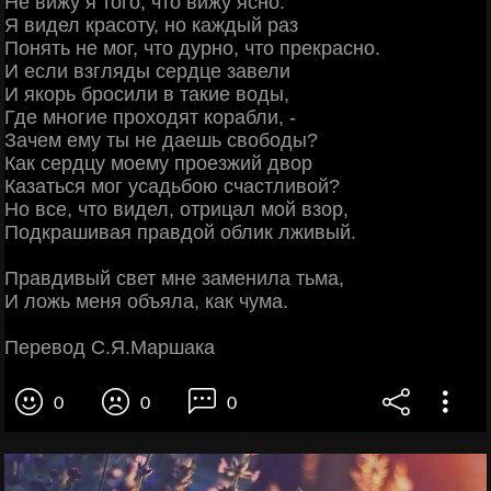
Не вижу я того, что вижу ясно.
Я видел красоту, но каждый раз
Понять не мог, что дурно, что прекрасно.
И если взгляды сердце завели
И якорь бросили в такие воды,
Где многие проходят корабли, -
Зачем ему ты не даешь свободы?
Как сердцу моему проезжий двор
Казаться мог усадьбою счастливой?
Но все, что видел, отрицал мой взор,
Подкрашивая правдой облик лживый.
Правдивый свет мне заменила тьма,
И ложь меня объяла, как чума.
Перевод С.Я.Маршака
0
0
0