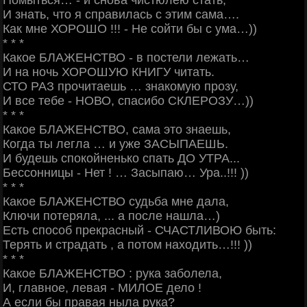
Помыться… - и снова чистюлею стать,
И знать, что я справилась с этим сама….
Как мне ХОРОШО !!! - Не сойти бы с ума…))
* * *
Какое БЛАЖЕНСТВО - в постели лежать…
И на ночь ХОРОШУЮ КНИГУ читать.
СТО РАЗ прочитаешь … знакомую прозу,
И все тебе - НОВО, спасибо СКЛЕРОЗУ…))
* * *
Какое БЛАЖЕНСТВО, сама это знаешь,
Когда ты легла … и уже ЗАСЫПАЕШЬ.
И будешь спокойненько спать ДО УТРА...
Бессонницы - Нет ! … Засыпаю… Ура..!!! ))
* * *
Какое БЛАЖЕНСТВО судьба мне дала,
Ключи потеряла, ... а после нашла…)
Есть способ прекрасный - СЧАСТЛИВОЮ быть:
Терять и страдать , а потом находить…!!! ))
* * *
Какое БЛАЖЕНСТВО : рука заболела,
И, главное, левая - МИЛОЕ дело !
А если бы правая ныла рука?