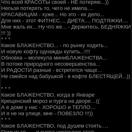
Что всей КРАСОТЫ своей - НЕ потеряю...))
Нельзя потерять то, чего не имела....
КРАСАВИЦАМ - хуже... Но это - их дело...
Для них - этот ФИТНЕС..., ДИЕТА..., ПОДТЯЖКИ....
Мне жаль их... Ну что же... - Держитесь, БЕДНЯЖКИ
!!! ))
* * *
Какое БЛАЖЕНСТВО... - по рынку ходить...
И новую кофту однажды купить...!!!!
Обновка – молекула миниБЛАЖЕНСТВА...
В потоке природного несовершенства...
И РАДОСТИ разные - встретятся чаще…
Не смейся над бабушкой - в кофте БЛЕСТЯЩЕЙ...))
* * *
Какое БЛАЖЕНСТВО, когда в Январе
Крещенский мороз и пурга на дворе…((
А в доме у нас - ХОРОШО и ТЕПЛО…
И я не на улице, мне - ПОВЕЗЛО !!!))
* * *
Какое БЛАЖЕНСТВО, под душем стоять…,