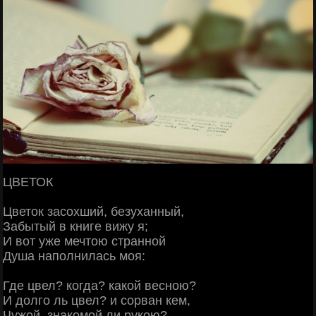
ЦВЕТОК
Цветок засохший, безуханный,
Забытый в книге вижу я;
И вот уже мечтою странной
Душа наполнилась моя:
Где цвел? когда? какой весною?
И долго ль цвел? и сорван кем,
Чужой, знакомой ли рукою?