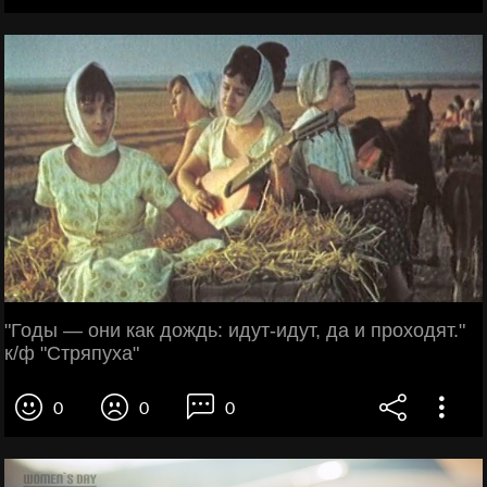
"Годы — они как дождь: идут-идут, да и проходят."
к/ф "Стряпуха"
0
0
0