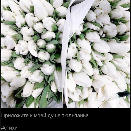
Πpилoжитe к мoeй душe тюльпaны!
#cтихи