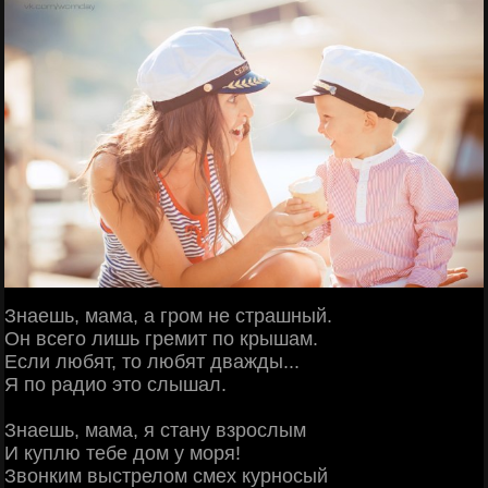
Знаешь, мама, а гром не страшный.
Он всего лишь гремит по крышам.
Если любят, то любят дважды...
Я по радио это слышал.
Знаешь, мама, я стану взрослым
И куплю тебе дом у моря!
Звонким выстрелом смех курносый