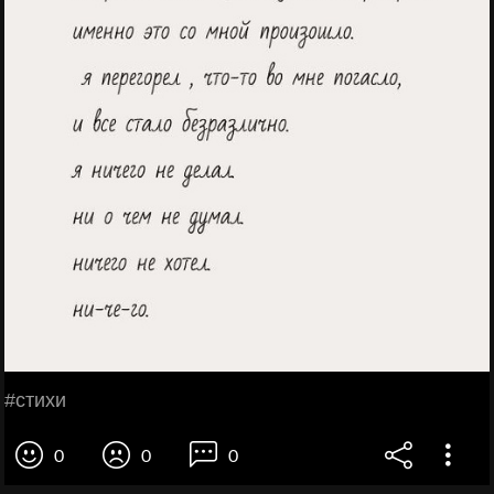
#стихи
0
0
0