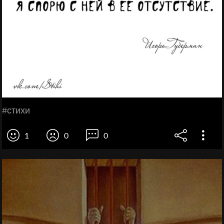
#стихи
1
0
0