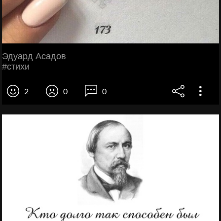
Эдуард Асадов
#стихи
2
0
0