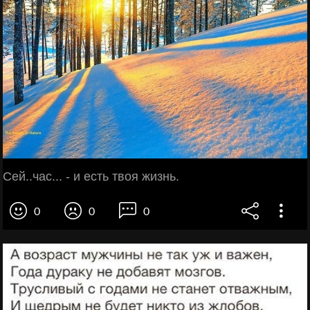
Сей..час... - и есть твоя жизнь.
0
0
0