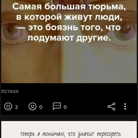
#стихи
2
0
0