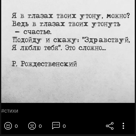
#стихи
0
0
0