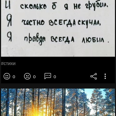
#стихи
0
0
0