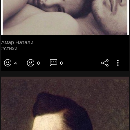
Aмар Hатали
#стихи
4
0
0