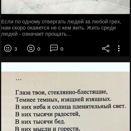
Если по одному отвергать людей за любой грех,
нам скоро окажется не с кем жить. Жить среди
людей - означает прощать...
3
0
0