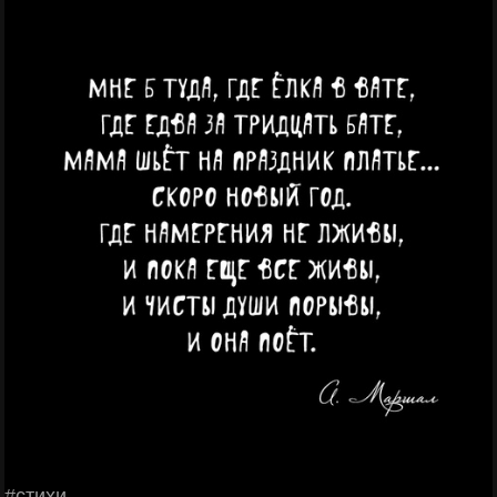
#стихи