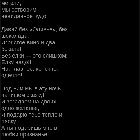
метели,
Мы сотворим
невиданное чудо!
Давай без «Оливье», без
шоколада,
Игристое вино и два
бокала!
Без елки — это слишком!
Елку надо!!!
Но, главное, конечно,
одеяло!
Под ним мы в эту ночь
напишем сказку!
И загадаем на двоих
одно желанье,
Я подарю тебе тепло и
ласку,
А ты подаришь мне в
любви признанье.