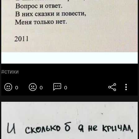
#стихи
0
0
0