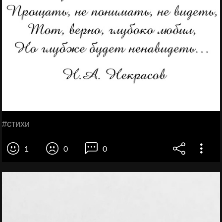
#стихи
1
0
0