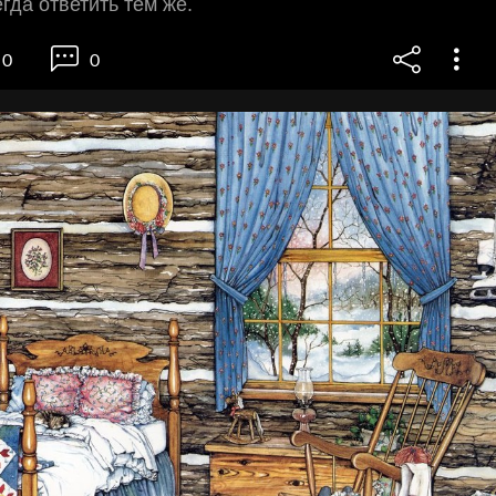
гда ответить тем же.
0
0