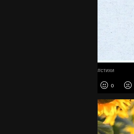
#стихи
0