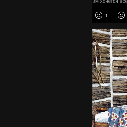
им хочется все
1