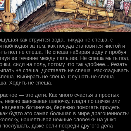
ощущая как струится вода, никуда не спеша, с
 наблюдая за тем, как посуда становится чистой и
ть пол не спеша. Не спеша набирая воду и пробуя
ствуя ее течение между пальцев. Не спеша мыть пол,
ки, сидя на полу, потому что так удобнее... Резать
ыпать не спеша. Доставать не спеша. Раскладывать
спеша. Выбирать не спеша. Слушать не спеша.
ша. Ходить не спеша.
расное — это дети. Как много счастья в простых
, нежно завязывая шапочку, гладя по щечке или
, надевать ботиночки, бережно помогать продеть
, как будто это самая большая в мире драгоценность!
коляску, нашептывая нежные словечки на ушко.
и послушать, даже если посреди другого дела