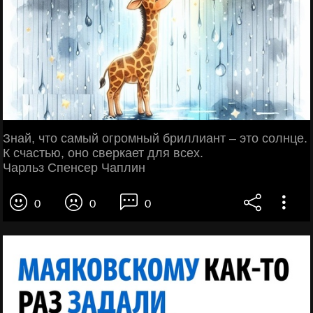
Знай, что самый огромный бриллиант – это солнце.
К счастью, оно сверкает для всех.
Чарльз Спенсер Чаплин
0
0
0