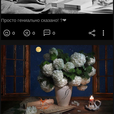
Просто гениально сказано! ?❤
0
0
0