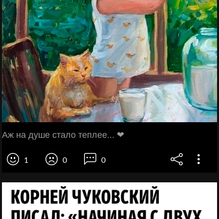
Аж на душе стало теплее... ❤
1
0
0