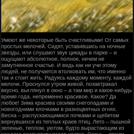
Умеют же некоторые быть счастливыми! От самых
простых мелочей. Сидят, уставившись на ночные
звезды, или слушают звук цикады в парке – и
ощущают абсолютное, полное, ничем не
замутненное счастье. И ведь как ни учи этому
людей, не получается втолковать им, что именно
так и стоит жить. Радуясь каждому моменту, каждой
мелочи. Проснулся утром живой, позавтракал
вкусно, выглянул в окно – а там мир и какое-нибудь
время года, непременно красивое. Какое? Да
любое! Зима красива своими снегопадами и
новогодними елочками в разноцветных огнях.
Весна – распускающимися почками и щебетом
вернувшихся из теплых краев птиц. Лето – пышной
зеленью, теплом, уютом, будто вырастающим из