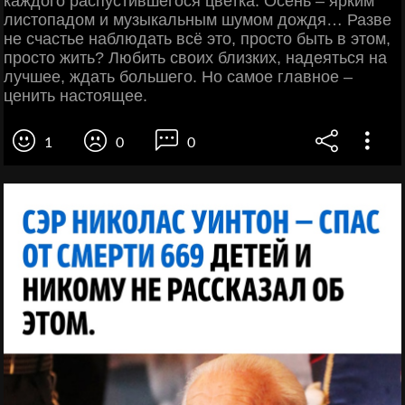
каждого распустившегося цветка. Осень – ярким
листопадом и музыкальным шумом дождя… Разве
не счастье наблюдать всё это, просто быть в этом,
просто жить? Любить своих близких, надеяться на
лучшее, ждать большего. Но самое главное –
ценить настоящее.
1
0
0