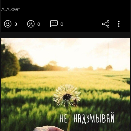
А.А.Фет
3
0
0