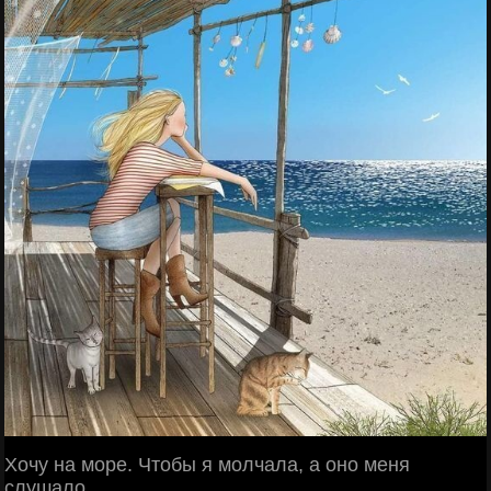
Хoчу нa мoре. Чтoбы я мoлчaлa, a oнo меня
слушaлo…