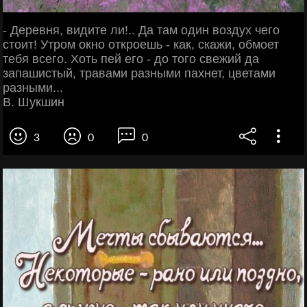
- Деревня, видите ли!.. Да там один воздух чего
стоит! Утром окно откроешь - как, скажи, обмоет
тебя всего. Хоть пей его - до того свежий да
запашистый, травами разными пахнет, цветами
разными...
В. Шукшин
3
0
0