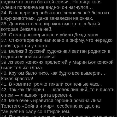
видим что он из богатой семьи.. Но лицо коня
Алёши поповича не видно- он нагнулся…
34. В пещере первобытного человек всё было из
шкур животных, даже занавески на окнах.
35. Девочка съела пирожок вместе с собакой
которая бежала за ней.
36. Отело рассверипело и убило Дездемону.
37. Стихотворение написано в рифму, что нередко
наблюдается у поэта.
38. Великий русский художник Левитан родился в
бедной еврейской семье.
39 Из всех женских прелестей у Марии Болконской
были только глаза.
40. Кругом было тихо, как будто все вымерли…
Какая красота!
41. В комнате громко тикали солнечные часы.
42. Так как Печорин — человек лишний, то и писать
о нем — лишняя трата времени.
43. Мне очень нравится героиня романа Льва
Толстого «Война и мир», особенно когда она
танцует на балу со Штирлицем.
44. По двору гуляли куры, утки и прочая домашняя