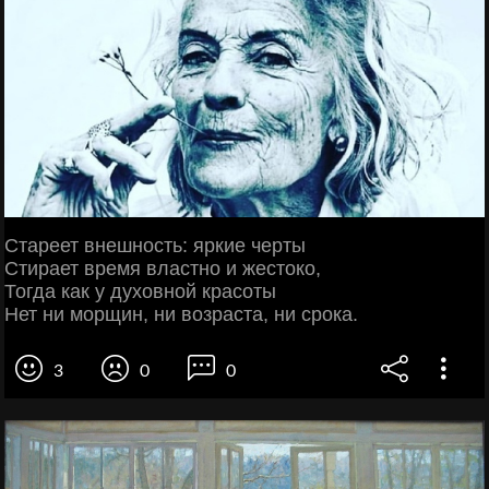
Стареет внешность: яркие черты
Стирает время властно и жестоко,
Тогда как у духовной красоты
Нет ни морщин, ни возраста, ни срока.
3
0
0