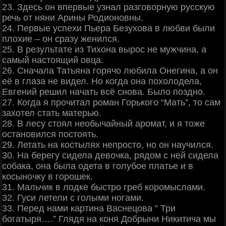
23. Здесь он впервые узнал разговорную русскую
речь от няни Арины Родионовны.
24. Первые успехи Пьера Безухова в любви были
плохие – он сразу женился.
25. В результате из Тихона вырос не мужчина, а
самый настоящий овца.
26. Сначала Татьяна горячо любила Онегина, а он
её в глаза не видел. Hо когда она похолодела,
Евгений решил начать всё снова. Было поздно.
27. Когда я прочитал роман Горького “Мать”, то сам
захотел стать матерью.
28. В лесу стоял необычайный аромат, и я тоже
остановился постоять.
29. Летать на костылях непросто, но он научился.
30. На берегу сидела девочка, рядом с ней сидела
собака, она была одета в голубое платье и в
косыночку в горошек.
31. Мальчик в лодке быстро греб коромыслами.
32. Гуси летели с голыми ногами.
33. Перед нами картина Васнецова ” Три
богатыря….” Глядя на коня Добрыни Никитича мы