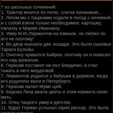
? из школьных сочинений:
1. Трактор мчался по полю, слегка попахивая…
2. Летом мы с пацанами ходили в поход с ночевкой,
и с собой взяли только необходимое: картошку,
палатку и Марию Ивановну.
3. Умер М.Ю.Лермонтов на Кавказе, но любил он
его не поэтому!
4. Во двор въехали две лошади. Это были сыновья
Тараса Бульбы.
5. Онегину нравился Байрон, поэтому он и повесил
его над кроватью.
6. Герасим поставил на пол блюдечко, и стал
тыкать в него мордочкой.
7. Лермонтов родился у бабушки в деревне, когда
его родители жили в Петербурге.
8. Герасим налил Муме щей.
9. Бедная Лиза рвала цветы и этим кормила свою
мать.
10. Отец Чацкого умер в детстве.
11. Вдруг Герман услыхал скрип рессор. Это была
старая княгиня.