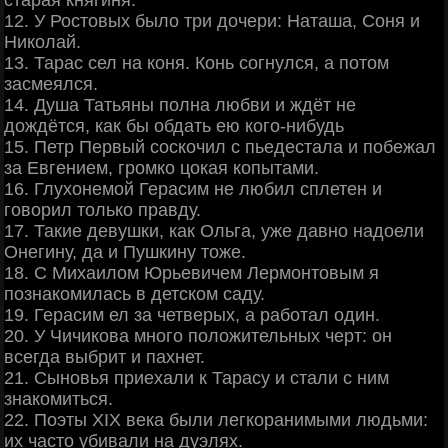
12. У Ростовых было три дочери: Hаташа, Соня и
Hиколай.
13. Тарас сел на коня. Конь согнулся, а потом
засмеялся.
14. Душа Татьяны полна любви и ждёт не
дождётся, как бы обдать ею кого-нибудь
15. Петр Первый соскочил с пьедестала и побежал
за Евгением, громко цокая копытами.
16. Глухонемой Герасим не любил сплетен и
говорил только правду.
17. Такие девушки, как Ольга, уже давно надоели
Онегину, да и Пушкину тоже.
18. С Михаилом Юрьевичем Лермонтовым я
познакомилась в детском саду.
19. Герасим ел за четверых, а работал один.
20. У Чичикова много положительных черт: он
всегда выбрит и пахнет.
21. Сыновья приехали к Тарасу и стали с ним
знакомиться.
22. Поэты XIX века были легкоранимыми людьми:
их часто убивали на дуэлях.