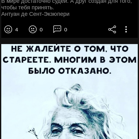
В мире достаточно судей. А друг создан для того,
чтобы тебя принять.
Антуан де Сент-Экзюпери
4
0
0