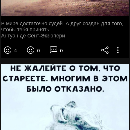
В мире достаточно судей. А друг создан для того,
чтобы тебя принять.
Антуан де Сент-Экзюпери
4
0
0