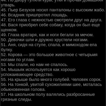
утварь.
45. Пьер Безухов носил панталоны с высоким жабо.
46. Всадник пришпротил лошадь.
47. Его глаза с нежностью смотрели друг на друга.
48. Вася приобрел себе собаку, когда он был еще
щенком.
49. Глаза вратаря, как и ноги бегали за мечом.
50. Девочки шли и дружно хрустели ногами.
51. Аня, сидя на стуле, спала, и мимоходом ела
булку.
52. Корова — это большое животное с четырьмя
ногами по углам.
53. Мы спали, но нам не спалось.
54. Мышьяк используется как хорошо
успокаивающее средство.
55. На крыше было много голубей. Человек соpок.
56. На тонкой, увитой сухожилиями шее, моталась
обыкновенная голова.
57. На школьном полу валялись разбросанные
грязные следы.