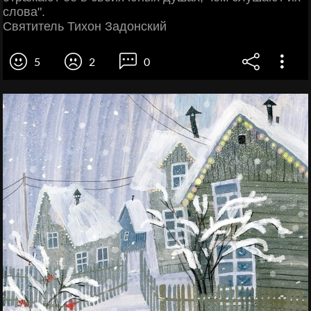
слова".
Святитель Тихон Задонский
5
2
0