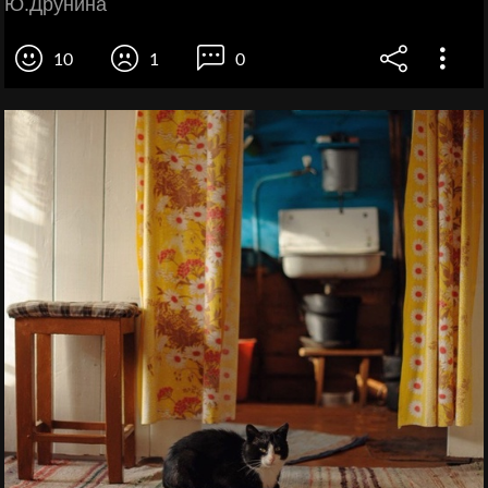
Ю.Друнина
10
1
0