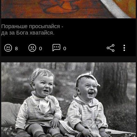
Пораньше просыпайся -
да за Бога хватайся.
8
0
0