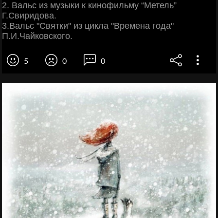
2. Вальс из музыки к кинофильму “Метель”
Г.Свиридова.
3.Вальс "Святки" из цикла "Времена года"
П.И.Чайковского.
5
0
0