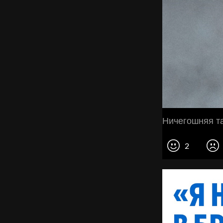
Ничегошняя та
2