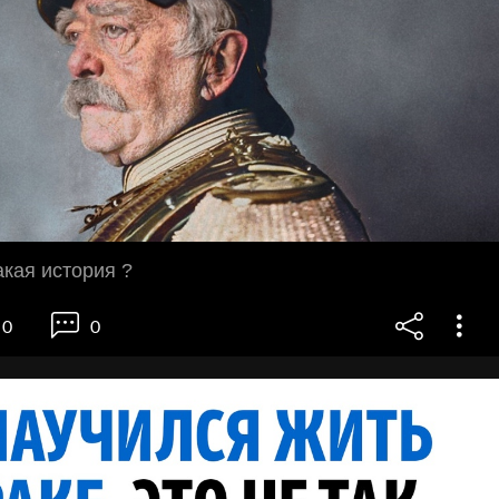
кая история ?
0
0