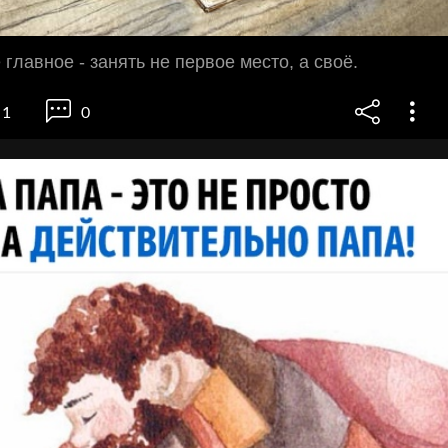
 главное - занять не первое место, а своё.
1
0