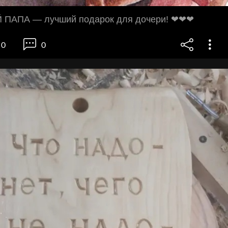
ПАПА — лучший подарок для дочери! ❤❤❤
0
0