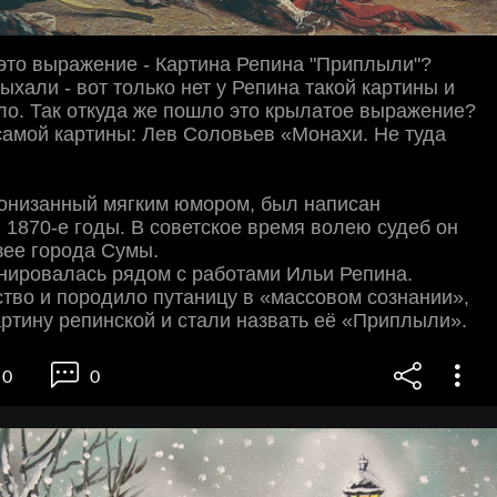
это выражение - Картина Репина "Приплыли"?
ыхали - вот только нет у Репина такой картины и
ло. Так откуда же пошло это крылатое выражение?
 самой картины: Лев Соловьев «Монахи. Не туда
ронизанный мягким юмором, был написан
1870-е годы. В советское время волею судеб он
зее города Сумы.
нировалась рядом с работами Ильи Репина.
тво и породило путаницу в «массовом сознании»,
ртину репинской и стали назвать её «Приплыли».
0
0