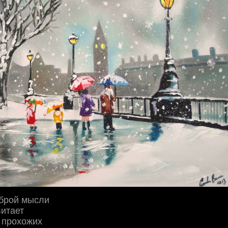
оброй мысли
витает
 прохожих