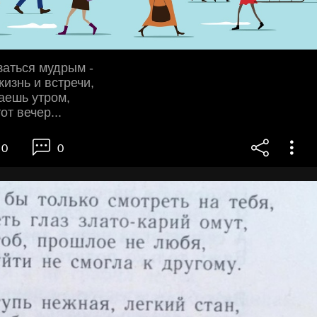
заться мудрым -
изнь и встречи,
аешь утром,
от вечер...
0
0