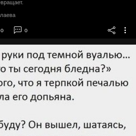
евращает.
шлаева
0
0