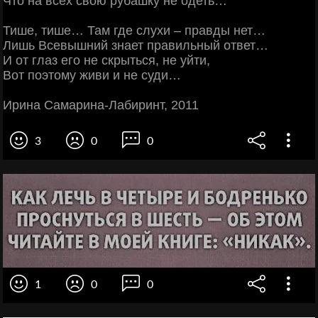
Что на всех свою рубашку не одеть…
Тише, тише… Там где слухи – правды нет…
Лишь Всевышний знает правильный ответ…
И от глаз его не скрыться, не уйти,
Вот поэтому живи и не суди…
Ирина Самарина-Лабиринт, 2011
3
0
0
1
0
0