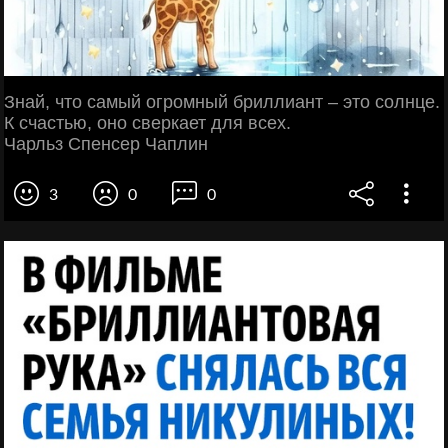
Знай, что самый огромный бриллиант – это солнце.
К счастью, оно сверкает для всех.
Чарльз Спенсер Чаплин
3
0
0