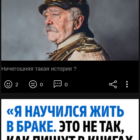
Ничегошняя такая история ?
2
0
0