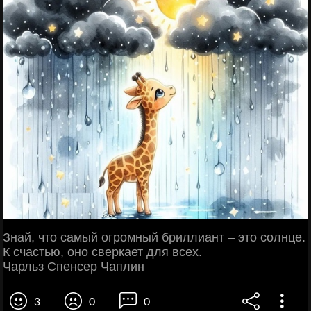
Знай, что самый огромный бриллиант – это солнце.
К счастью, оно сверкает для всех.
Чарльз Спенсер Чаплин
3
0
0