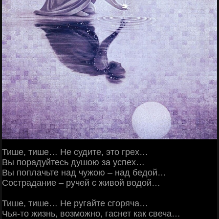
Тише, тише… Не судите, это грех…
Вы порадуйтесь душою за успех…
Вы поплачьте над чужою – над бедой…
Сострадание – ручей с живой водой…
Тише, тише… Не ругайте сгоряча…
Чья-то жизнь, возможно, гаснет как свеча…