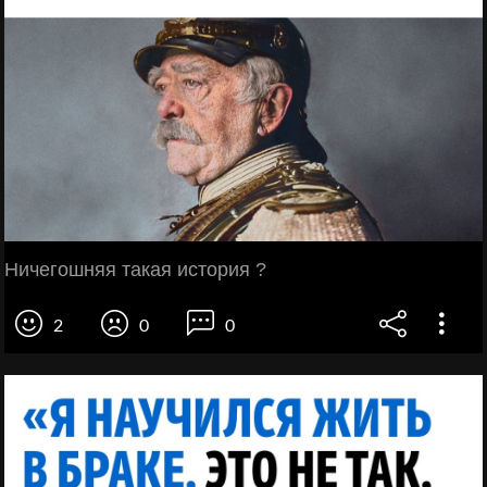
Ничегошняя такая история ?
2
0
0