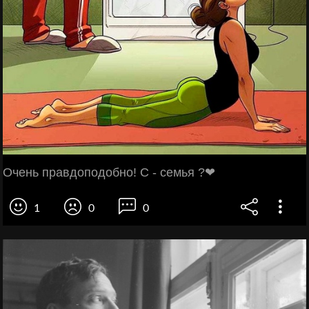
Очень правдоподобно! С - семья ?❤
1
0
0