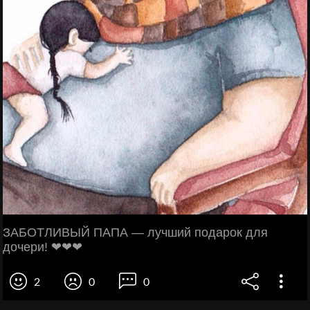
ЗАБОТЛИВЫЙ ПАПА — лучший подарок для
дочери! ❤❤❤
2
0
0