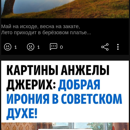
Май на исходе, весна на закате,
Лето приходит в берёзовом платье...
1
1
0