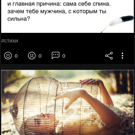
#cтихи
0
0
0