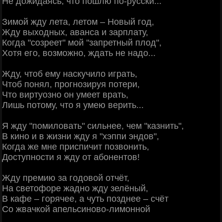
Не дожидаясь, что пошлю по-русски...
Зимой жду лета, летом – Новый год,
Жду выходных, аванса и зарплату,
Когда "созреет" мой "запретный плод",
Хотя его, возможно, ждать не надо...
Жду, чтоб ему наскучило играть,
Чтоб понял, прогнозируя потери,
Что виртуозно он умеет врать,
Лишь потому, что я умею верить...
Я жду "помиловать" сильнее, чем "казнить",
В кино и в жизни жду я "хэппи эндов",
Когда же мне приспичит позвонить,
Доступности я жду от абонентов!
Жду премию за годовой отчёт,
На светофоре жадно жду зелёный,
В кафе – горячее, а чуть позднее – счёт
Со жвачкой апельсиново-лимонной