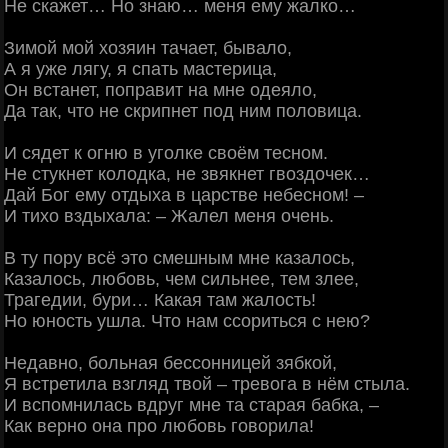
Не скажет… Но знаю… меня ему жалко…
Зимой мой хозяин тачает, бывало,
А я уже лягу, я спать мастерица,
Он встанет, поправит на мне одеяло,
Да так, что не скрипнет под ним половица.
И сядет к огню в уголке своём тесном.
Не стукнет колодка, не звякнет гвоздочек…
Дай Бог ему отдыха в царстве небесном! –
И тихо вздыхала: – Жалел меня очень.
В ту пору всё это смешным мне казалось,
Казалось, любовь, чем сильнее, тем злее,
Трагедии, бури… Какая там жалость!
Но юность ушла. Что нам ссориться с нею?
Недавно, больная бессонницей зябкой,
Я встретила взгляд твой – тревога в нём стыла.
И вспомнилась вдруг мне та старая бабка, –
Как верно она про любовь говорила!