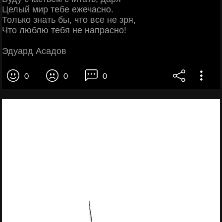
Целый мир тебе ежечасно.
Только знать бы, что все не зря,
Что люблю тебя не напрасно!
Эдуард Асадов
0
0
0