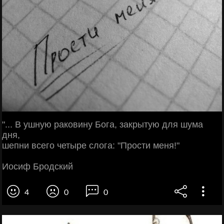
"... В ушную раковину Бога, закрытую для шума
дня,
шепни всего четыре слога: "Прости меня!"
Иосиф Бродский
4
0
0