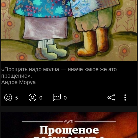
«Прощать надо молча — иначе какое же это
прощение».
Андре Моруа
5
0
0