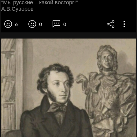
"Мы русские – какой восторг!"
А.В.Суворов
6
0
0