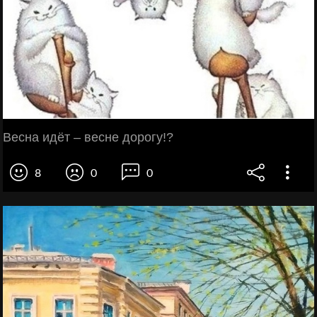
Весна идёт – весне дорогу!?
8
0
0