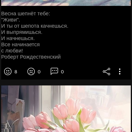
Весна шепнёт тебе:
"Живи".
И ты от шепота качнешься.
И выпрямишься.
И начнешься.
Все начинается
с любви!
Роберт Рождественский
8
0
0