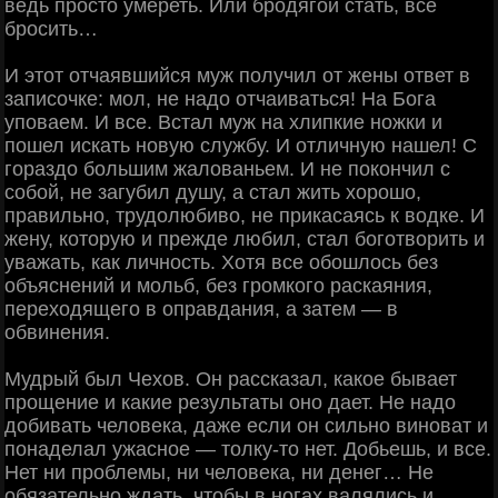
ведь просто умереть. Или бродягой стать, все
бросить…
И этот отчаявшийся муж получил от жены ответ в
записочке: мол, не надо отчаиваться! На Бога
уповаем. И все. Встал муж на хлипкие ножки и
пошел искать новую службу. И отличную нашел! С
гораздо большим жалованьем. И не покончил с
собой, не загубил душу, а стал жить хорошо,
правильно, трудолюбиво, не прикасаясь к водке. И
жену, которую и прежде любил, стал боготворить и
уважать, как личность. Хотя все обошлось без
объяснений и мольб, без громкого раскаяния,
переходящего в оправдания, а затем — в
обвинения.
Мудрый был Чехов. Он рассказал, какое бывает
прощение и какие результаты оно дает. Не надо
добивать человека, даже если он сильно виноват и
понаделал ужасное — толку-то нет. Добьешь, и все.
Нет ни проблемы, ни человека, ни денег… Не
обязательно ждать, чтобы в ногах валялись и