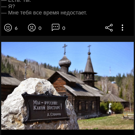
— Есть. Ты.
— Я?
— Мне тебя все время недостает.
6
0
0