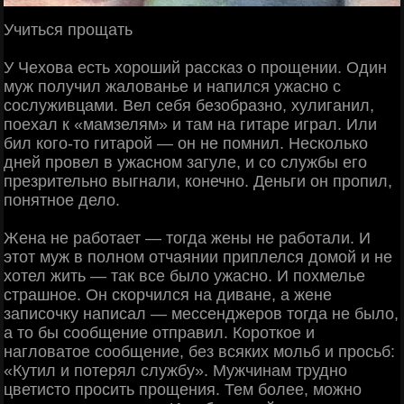
Учиться прощать
У Чехова есть хороший рассказ о прощении. Один
муж получил жалованье и напился ужасно с
сослуживцами. Вел себя безобразно, хулиганил,
поехал к «мамзелям» и там на гитаре играл. Или
бил кого-то гитарой — он не помнил. Несколько
дней провел в ужасном загуле, и со службы его
презрительно выгнали, конечно. Деньги он пропил,
понятное дело.
Жена не работает — тогда жены не работали. И
этот муж в полном отчаянии приплелся домой и не
хотел жить — так все было ужасно. И похмелье
страшное. Он скорчился на диване, а жене
записочку написал — мессенджеров тогда не было,
а то бы сообщение отправил. Короткое и
нагловатое сообщение, без всяких мольб и просьб:
«Кутил и потерял службу». Мужчинам трудно
цветисто просить прощения. Тем более, можно