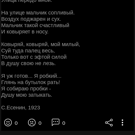
Улица передо мной.
На улице мальчик сопливый.
Воздух поджарен и сух.
Мальчик такой счастливый
И ковыряет в носу.
Ковыряй, ковыряй, мой милый,
Суй туда палец весь,
Только вот с эфтой силой
В душу свою не лезь.
Я уж готов... Я робкий...
Глянь на бутылок рать!
Я собираю пробки -
Душу мою затыкать.
С.Есенин, 1923
0
0
0