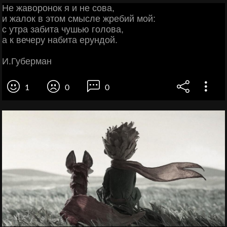
Не жаворонок я и не сова,
и жалок в этом смысле жребий мой:
с утра забита чушью голова,
а к вечеру набита ерундой.
И.Губерман
1
0
0