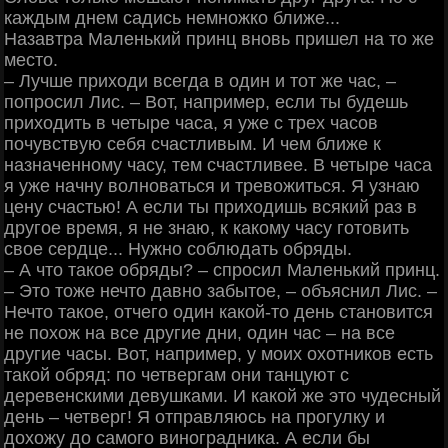
каждым днем садись немножко ближе...
Назавтра Маленький принц вновь пришел на то же
место.
‒ Лучше приходи всегда в один и тот же час, ‒
попросил Лис. ‒ Вот, например, если ты будешь
приходить в четыре часа, я уже с трех часов
почувствую себя счастливым. И чем ближе к
назначенному часу, тем счастливее. В четыре часа
я уже начну волноваться и тревожиться. Я узнаю
цену счастью! А если ты приходишь всякий раз в
другое время, я не знаю, к какому часу готовить
свое сердце... Нужно соблюдать обряды.
‒ А что такое обряды? ‒ спросил Маленький принц.
‒ Это тоже нечто давно забытое, ‒ объяснил Лис. ‒
Нечто такое, отчего один какой-то день становится
не похож на все другие дни, один час ‒ на все
другие часы. Вот, например, у моих охотников есть
такой обряд: по четвергам они танцуют с
деревенскими девушками. И какой же это чудесный
день ‒ четверг! Я отправляюсь на прогулку и
дохожу до самого виноградника. А если бы