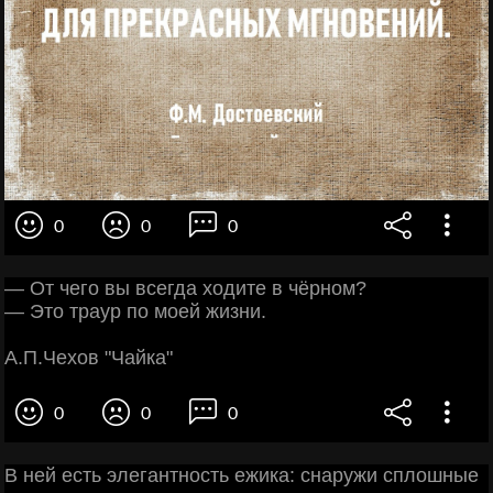
0
0
0
— От чего вы всегда ходите в чёрном?
— Это траур по моей жизни.
А.П.Чехов "Чайка"
0
0
0
В ней есть элегантность ежика: снаружи сплошные