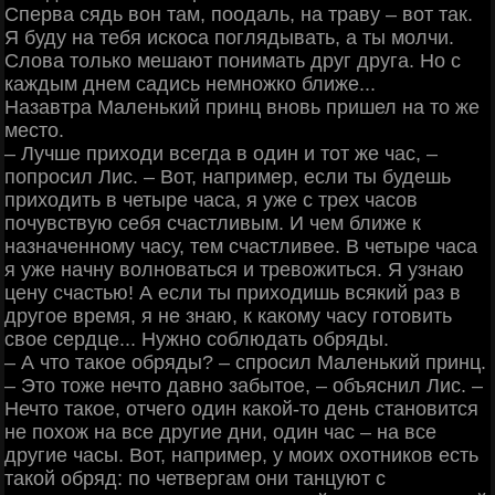
Сперва сядь вон там, поодаль, на траву ‒ вот так.
Я буду на тебя искоса поглядывать, а ты молчи.
Слова только мешают понимать друг друга. Но с
каждым днем садись немножко ближе...
Назавтра Маленький принц вновь пришел на то же
место.
‒ Лучше приходи всегда в один и тот же час, ‒
попросил Лис. ‒ Вот, например, если ты будешь
приходить в четыре часа, я уже с трех часов
почувствую себя счастливым. И чем ближе к
назначенному часу, тем счастливее. В четыре часа
я уже начну волноваться и тревожиться. Я узнаю
цену счастью! А если ты приходишь всякий раз в
другое время, я не знаю, к какому часу готовить
свое сердце... Нужно соблюдать обряды.
‒ А что такое обряды? ‒ спросил Маленький принц.
‒ Это тоже нечто давно забытое, ‒ объяснил Лис. ‒
Нечто такое, отчего один какой-то день становится
не похож на все другие дни, один час ‒ на все
другие часы. Вот, например, у моих охотников есть
такой обряд: по четвергам они танцуют с