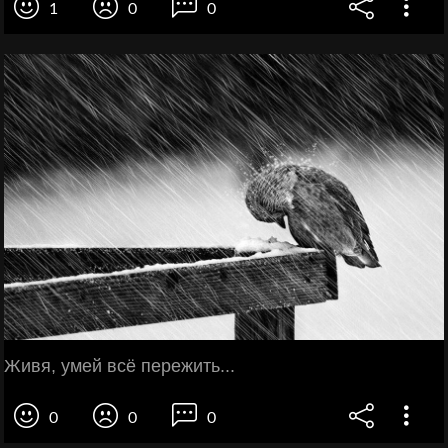
1
0
0
Живя, умей всё пережить...
0
0
0