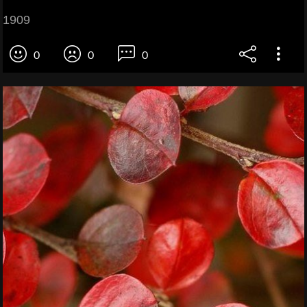
1909
0
0
0