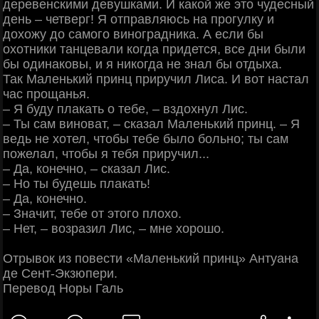
деревенскими девушками. И какой же это чудесный
день ‒ четверг! Я отправляюсь на прогулку и
дохожу до самого виноградника. А если бы
охотники танцевали когда придется, все дни были
бы одинаковы, и я никогда не знал бы отдыха.
Так Маленький принц приручил Лиса. И вот настал
час прощанья.
‒ Я буду плакать о тебе, ‒ вздохнул Лис.
‒ Ты сам виноват, ‒ сказал Маленький принц. ‒ Я
ведь не хотел, чтобы тебе было больно; ты сам
пожелал, чтобы я тебя приручил...
‒ Да, конечно, ‒ сказал Лис.
‒ Но ты будешь плакать!
‒ Да, конечно.
‒ Значит, тебе от этого плохо.
‒ Нет, ‒ возразил Лис, ‒ мне хорошо.
Отрывок из повести «Маленький принц» Антуана
де Сент-Экзюпери.
Перевод Норы Галь