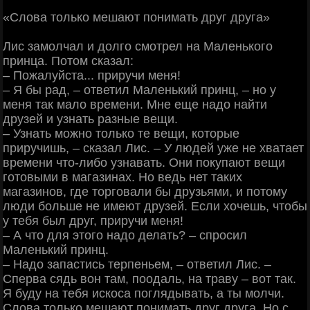
«Слова только мешают понимать друг друга»
Лис замолчал и долго смотрел на Маленького
принца. Потом сказал:
‒ Пожалуйста... приручи меня!
‒ Я бы рад, ‒ ответил Маленький принц, ‒ но у
меня так мало времени. Мне еще надо найти
друзей и узнать разные вещи.
‒ Узнать можно только те вещи, которые
приручишь, ‒ сказал Лис. ‒ У людей уже не хватает
времени что-либо узнавать. Они покупают вещи
готовыми в магазинах. Но ведь нет таких
магазинов, где торговали бы друзьями, и потому
люди больше не имеют друзей. Если хочешь, чтобы
у тебя был друг, приручи меня!
‒ А что для этого надо делать? ‒ спросил
Маленький принц.
‒ Надо запастись терпеньем, ‒ ответил Лис. ‒
Сперва сядь вон там, поодаль, на траву ‒ вот так.
Я буду на тебя искоса поглядывать, а ты молчи.
Слова только мешают понимать друг друга. Но с