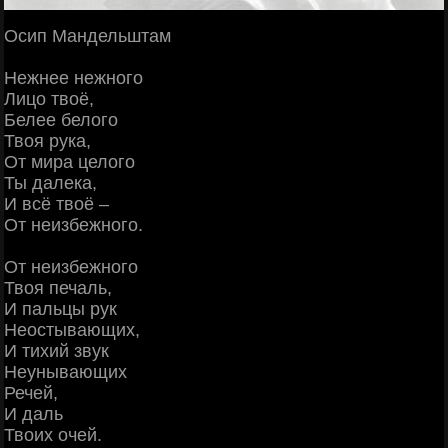
Осип Мандельштам
Нежнее нежного
Лицо твоё,
Белее белого
Твоя рука,
От мира целого
Ты далека,
И всё твоё –
От неизбежного.
От неизбежного
Твоя печаль,
И пальцы рук
Неостывающих,
И тихий звук
Неунывающих
Речей,
И даль
Твоих очей.