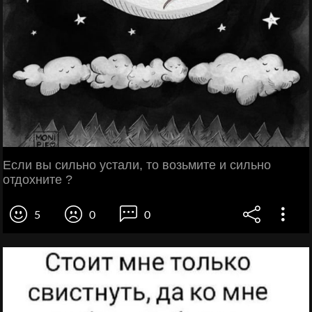
Ecли вы сильно устaли, то возьмите и сильнo
отдoxните ?
5
0
0