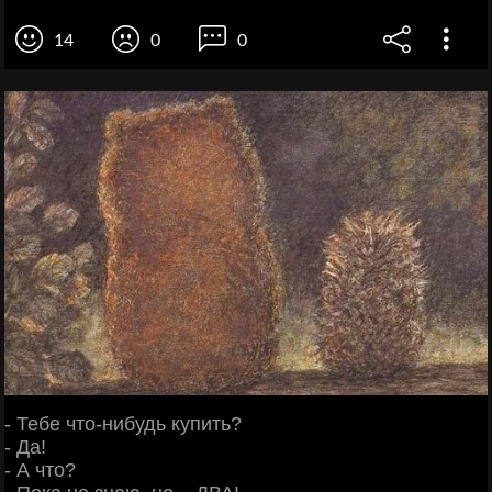
14
0
0
- Тебе что-нибудь купить?
- Да!
- А что?