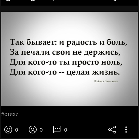
#стихи
0
0
0