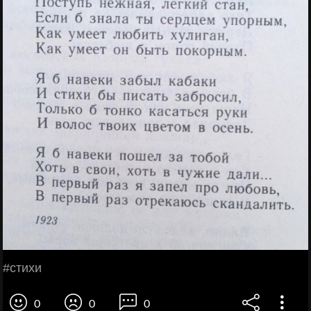
#стихи
0
0
0