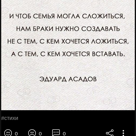
#стихи
0
0
0