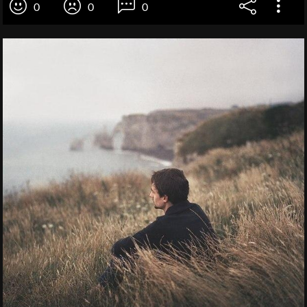
0
0
0