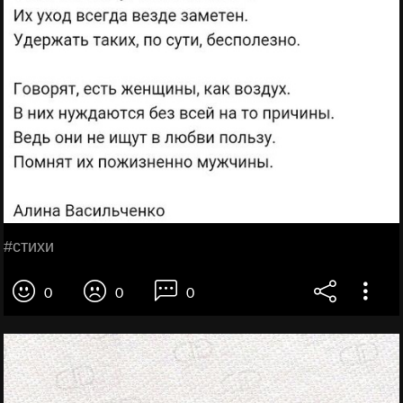
#стихи
0
0
0