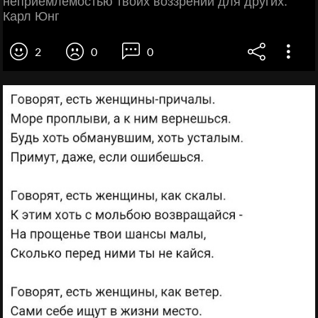
неприемлемостью твоих воззрений для других.
Карл Юнг
2
0
0