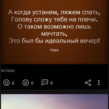
#стихи
0
0
0