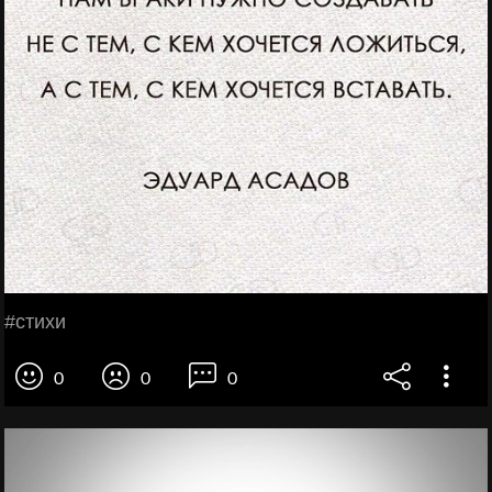
#стихи
0
0
0