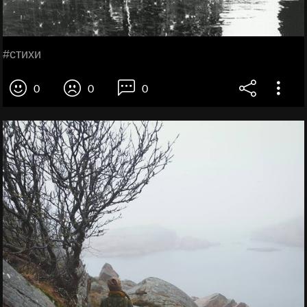
#стихи
0
0
0