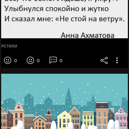
#стихи
0
0
0