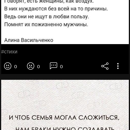
#стихи
0
0
0