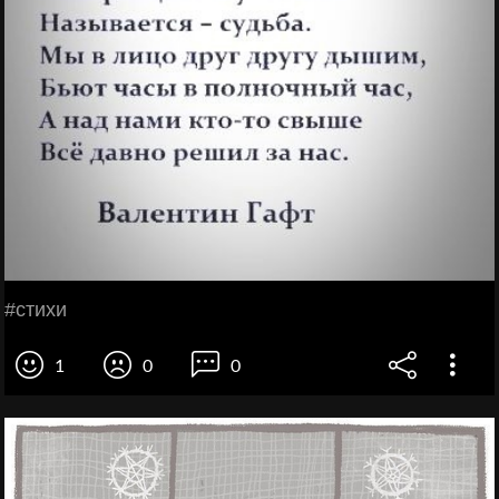
#стихи
1
0
0