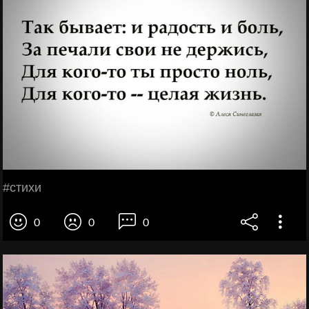
#стихи
0
0
0