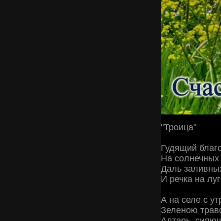
"Троица"
Гудящий благо
На солнечных 
Даль заливных
И речка на луг
А на селе с ут
Зеленою траво
Алтарь, сияю