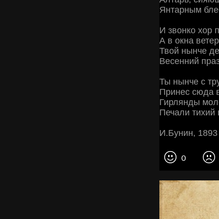
Янтарным блес
И звонко хор 
А в окна ветер
Твой нынче де
Весенний праз
Ты нынче с тр
Принес сюда 
Гирлянды мол
Печали тихий 
И.Бунин, 1893
0