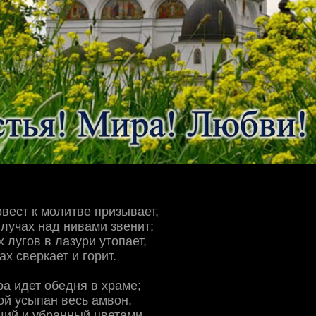
вест к молитве призывает,
лучах над нивами звенит;
 лугов в лазури утопает,
ах сверкает и горит.
ра идет обедня в храме;
й усыпан весь амвон,
щий и убранный цветами,