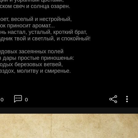
ком свеч и солнца озарен.
поет, веселый и нестройный,
ок приносит аромат...
нь настал, усталый, кроткий брат,
дник твой и светлый, и спокойный!
удовых засеянных полей
в дары простые приношенья:
одых березовых ветвей,
вздох, молитву и смиренье.
0
0